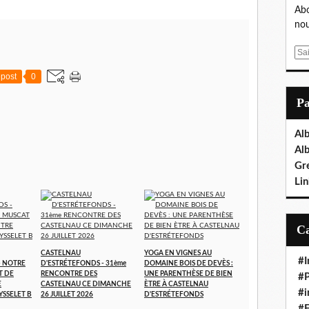
Abo
nou
E
m
post
0
a
i
P
l
Al
Al
Gr
Lin
CASTELNAU
YOGA EN VIGNES AU
#I
- NOTRE
D'ESTRÉTEFONDS - 31ème
DOMAINE BOIS DE DEVÈS :
T DE
RENCONTRE DES
UNE PARENTHÈSE DE BIEN
#P
E
CASTELNAU CE DIMANCHE
ÈTRE À CASTELNAU
#i
YSSELET B
26 JUILLET 2026
D'ESTRÉTEFONDS
#E