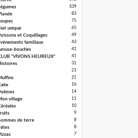
109
Légumes
83
iande
75
Soupes
65
lat unique
49
oissons et Coquillages
43
vènements familiaux
41
Amuse-bouches
41
CLUB "VIVONS HEUREUX"
31
istoires
21
21
uffins
16
Cake
14
Poêmes
11
on village
10
éréales
9
ruits
8
ommes de terre
8
âtes
7
izzas