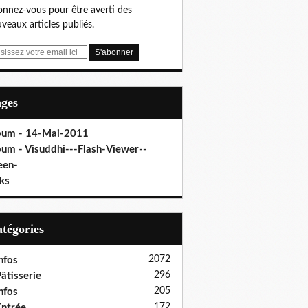
nnez-vous pour être averti des
veaux articles publiés.
ages
bum - 14-Mai-2011
bum - Visuddhi---Flash-Viewer--
een-
ks
Catégories
2072
nfos
296
âtisserie
205
nfos
172
ntrée