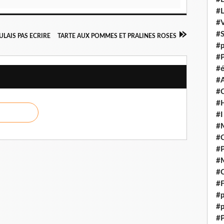
#
#V
#
ULAIS PAS ECRIRE
TARTE AUX POMMES ET PRALINES ROSES
#p
#P
#é
#
#
#H
#I
#M
#
#
#M
#C
#F
#p
#p
#P