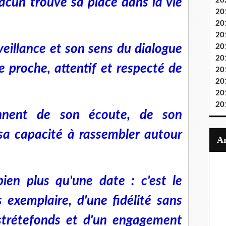
hacun trouve sa place dans la vie
20
20
20
20
eillance et son sens du dialogue
20
20
e proche, attentif et respecté de
20
20
20
20
nnent de son écoute, de son
sa capacité à rassembler autour
bien plus qu'une date : c'est le
 exemplaire, d'une fidélité sans
Estrétefonds et d'un engagement