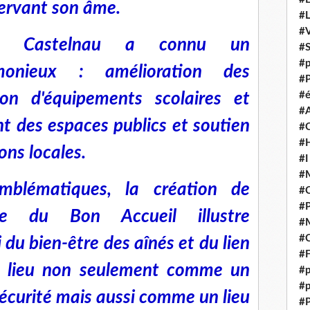
ervant son âme.
#
#V
n, Castelnau a connu un
#
#p
monieux : amélioration des
#P
tion d'équipements scolaires et
#é
#
nt des espaces publics et soutien
#
#H
ons locales.
#I
#M
mblématiques, la création de
#
#
e du Bon Accueil illustre
#M
#C
du bien-être des aînés et du lien
#F
ce lieu non seulement comme un
#p
#p
sécurité mais aussi comme un lieu
#P