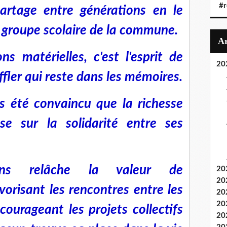
#r
artage entre générations en le
 groupe scolaire de la commune.
ns matérielles, c'est l'esprit de
20
uffler qui reste dans les mémoires.
s été convaincu que la richesse
e sur la solidarité entre ses
ns relâche la valeur de
20
20
avorisant les rencontres entre les
20
20
courageant les projets collectifs
20