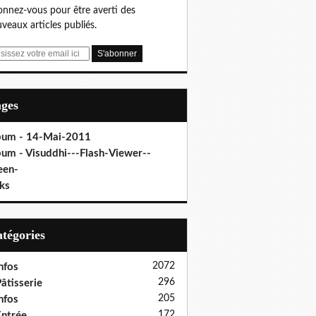
nnez-vous pour être averti des
veaux articles publiés.
ages
bum - 14-Mai-2011
bum - Visuddhi---Flash-Viewer--
een-
ks
Catégories
2072
nfos
296
âtisserie
205
nfos
172
ntrée