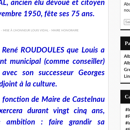
AL, ancien élu dévoué et citoyen
Abo
nou
vembre 1950, fête ses 75 ans.
E
m
a
i
P
l
re René ROUDOULES que Louis a
Al
t municipal (comme conseiller)
Al
Gr
 avec son successeur Georges
Lin
joint à la culture.
a fonction de Maire de Castelnau
exercera durant vingt cinq ans,
#I
#P
 ambition : faire grandir sa
#i
#E