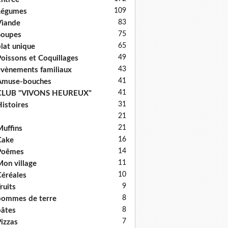
109
Légumes
83
iande
75
Soupes
65
lat unique
49
oissons et Coquillages
43
vènements familiaux
41
Amuse-bouches
41
CLUB "VIVONS HEUREUX"
31
istoires
21
21
uffins
16
Cake
14
Poêmes
11
on village
10
éréales
9
ruits
8
ommes de terre
8
âtes
7
izzas