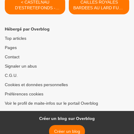
< CASTELNAU
CAILLES ROYALES
D'ESTRETEFONDS -
BARDEES AU LARD FUME
EDITION D'UN LIVRE SUR
ROTIES AU FOUR >
LA VIE DE NOTRE
PEINTRE
Hébergé par Overblog
ESTRETEFONTAIN REMY
PEYRANNE
Top articles
Pages
Contact
Signaler un abus
C.G.U.
Cookies et données personnelles
Préférences cookies
Voir le profil de maite-infos sur le portail Overblog
Créer un blog sur Overblog
Créer un blog