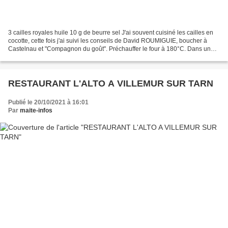
3 cailles royales huile 10 g de beurre sel J'ai souvent cuisiné les cailles en
cocotte, cette fois j'ai suivi les conseils de David ROUMIGUIE, boucher à
Castelnau et "Compagnon du goût". Préchauffer le four à 180°C. Dans un
plat à gratin badigeonné d'huile,...
RESTAURANT L'ALTO A VILLEMUR SUR TARN
Publié le 20/10/2021 à 16:01
Par
maite-infos