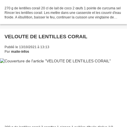
270 g de lentilles corail 20 cl de lait de coco 2 œufs 1 pointe de curcuma sel
Rincer les lentilles corail. Les mettre dans une casserole et les couvrir d'eau
froide. A ébullition, baisser le feu, continuer la cuisson une vingtaine de
minutes. Saler en...
VELOUTE DE LENTILLES CORAIL
Publié le 13/10/2021 à 13:13
Par
maite-infos