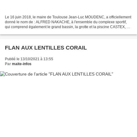
Le 16 juin 2018, le maire de Toulouse Jean-Luc MOUDENC, a officiellement
donné le nom de : ALFRED NAKACHE, à l'ensemble du complexe sportif,
qui comprend également le grand bassin, la grotte et la piscine CASTEX, en
présence des proches du grand nageur,...
FLAN AUX LENTILLES CORAIL
Publié le 13/10/2021 à 13:55
Par
maite-infos