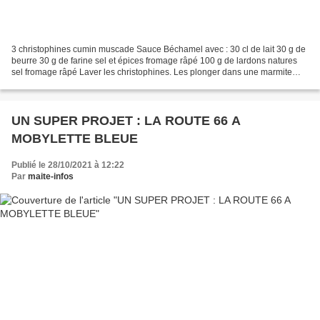
3 christophines cumin muscade Sauce Béchamel avec : 30 cl de lait 30 g de
beurre 30 g de farine sel et épices fromage râpé 100 g de lardons natures
sel fromage râpé Laver les christophines. Les plonger dans une marmite
remplie d'eau bouillante salée....
UN SUPER PROJET : LA ROUTE 66 A
MOBYLETTE BLEUE
Publié le 28/10/2021 à 12:22
Par
maite-infos