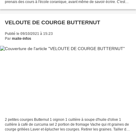
prenais des cours à l'école coranique, avant même de savoir écrire. C'est
une éducation due à notre religion....
VELOUTE DE COURGE BUTTERNUT
Publié le 09/10/2021 à 15:23
Par
maite-infos
2 petites courges Butternut 1 oignon 1 cuillère à soupe d'huile d'olive 1
cuillère à café de curcuma sel 2 portion de fromage Vache qui rit graines de
courge grillées Laver et éplucher les courges. Retirer les graines. Tailler des
cubes. Dans une marmite,...