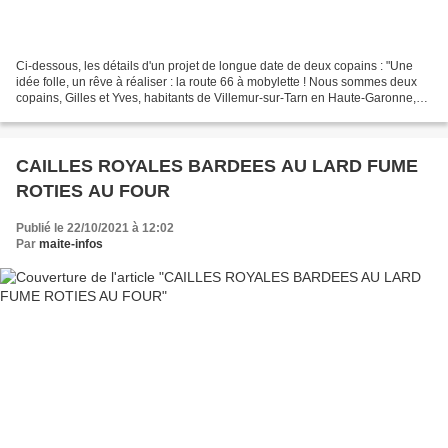
Ci-dessous, les détails d'un projet de longue date de deux copains : "Une
idée folle, un rêve à réaliser : la route 66 à mobylette ! Nous sommes deux
copains, Gilles et Yves, habitants de Villemur-sur-Tarn en Haute-Garonne,
qui depuis le jour de notre...
CAILLES ROYALES BARDEES AU LARD FUME
ROTIES AU FOUR
Publié le 22/10/2021 à 12:02
Par
maite-infos