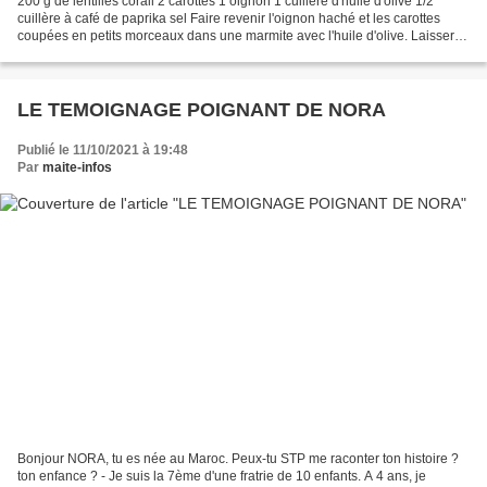
200 g de lentilles corail 2 carottes 1 oignon 1 cuillère d'huile d'olive 1/2
cuillère à café de paprika sel Faire revenir l'oignon haché et les carottes
coupées en petits morceaux dans une marmite avec l'huile d'olive. Laisser
cuire une quinzaine de minutes....
LE TEMOIGNAGE POIGNANT DE NORA
Publié le 11/10/2021 à 19:48
Par
maite-infos
Bonjour NORA, tu es née au Maroc. Peux-tu STP me raconter ton histoire ?
ton enfance ? - Je suis la 7ème d'une fratrie de 10 enfants. A 4 ans, je