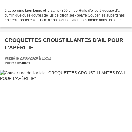
1 aubergine bien ferme et luisante (300 g net) Huile d'olive 1 gousse d'ail
cumin quelques gouttes de jus de citron sel - poivre Couper les aubergines
en demi rondelles de 1 cm d'épaisseur environ. Les mettre dans un saladier,
les saupoudrer de sel fin...
CROQUETTES CROUSTILLANTES D'AIL POUR
L’APÉRITIF
Publié le 23/06/2020 à 15:52
Par
maite-infos