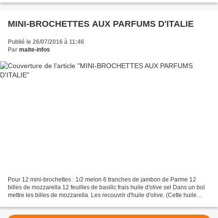
MINI-BROCHETTES AUX PARFUMS D'ITALIE
Publié le 26/07/2016 à 11:46
Par
maite-infos
Pour 12 mini-brochettes : 1/2 melon 6 tranches de jambon de Parme 12
billes de mozzarella 12 feuilles de basilic frais huile d'olive sel Dans un bol
mettre les billes de mozzarella. Les recouvrir d'huile d'olive. (Cette huile
pourra ensuite servir pour...