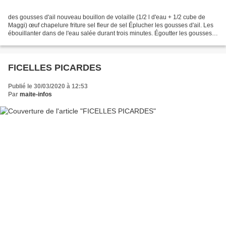
des gousses d'ail nouveau bouillon de volaille (1/2 l d'eau + 1/2 cube de
Maggi) œuf chapelure friture sel fleur de sel Éplucher les gousses d'ail. Les
ébouillanter dans de l'eau salée durant trois minutes. Égoutter les gousses
et recommencer l'opération...
FICELLES PICARDES
Publié le 30/03/2020 à 12:53
Par
maite-infos