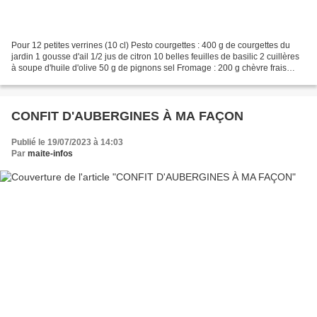
Pour 12 petites verrines (10 cl) Pesto courgettes : 400 g de courgettes du
jardin 1 gousse d'ail 1/2 jus de citron 10 belles feuilles de basilic 2 cuillères
à soupe d'huile d'olive 50 g de pignons sel Fromage : 200 g chèvre frais
Coulis poivrons : 3 poivrons...
CONFIT D'AUBERGINES À MA FAÇON
Publié le 19/07/2023 à 14:03
Par
maite-infos