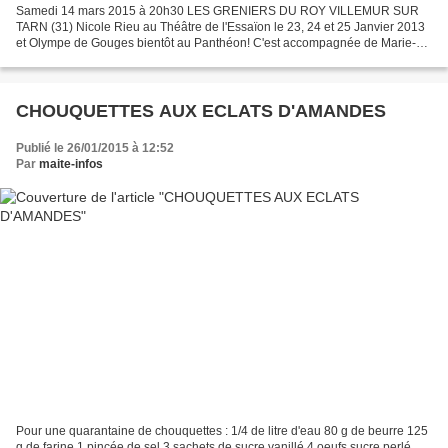
Samedi 14 mars 2015 à 20h30 LES GRENIERS DU ROY VILLEMUR SUR
TARN (31) Nicole Rieu au Théâtre de l'Essaïon le 23, 24 et 25 Janvier 2013
et Olympe de Gouges bientôt au Panthéon! C'est accompagnée de Marie-
Christine Descouard, comédienne, que Nicole vous...
CHOUQUETTES AUX ECLATS D'AMANDES
Publié le 26/01/2015 à 12:52
Par
maite-infos
Pour une quarantaine de chouquettes : 1/4 de litre d'eau 80 g de beurre 125
g de farine 1 pincée de sel 3 sachets de sucre vanillé 4 oeufs sucre perlé