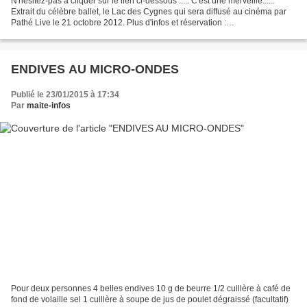
N'hésitez-pas à cliquer sur le lien ci-dessous ..... C'est une merveille......
Extrait du célèbre ballet, le Lac des Cygnes qui sera diffusé au cinéma par
Pathé Live le 21 octobre 2012. Plus d'infos et réservation :
http://bit.ly/RXFqye "Musique Piotr...
ENDIVES AU MICRO-ONDES
Publié le 23/01/2015 à 17:34
Par
maite-infos
Pour deux personnes 4 belles endives 10 g de beurre 1/2 cuillère à café de
fond de volaille sel 1 cuillère à soupe de jus de poulet dégraissé (facultatif)