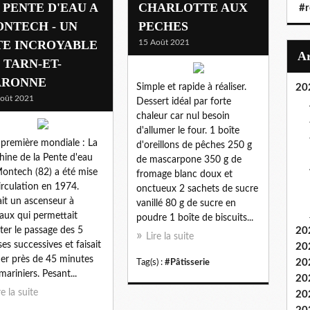
 PENTE D'EAU A
CHARLOTTE AUX
#r
NTECH - UN
PECHES
TE INCROYABLE
15 Août 2021
 TARN-ET-
ARONNE
Simple et rapide à réaliser.
20
oût 2021
Dessert idéal par forte
chaleur car nul besoin
d'allumer le four. 1 boîte
première mondiale : La
d'oreillons de pêches 250 g
ine de la Pente d'eau
de mascarpone 350 g de
ontech (82) a été mise
fromage blanc doux et
irculation en 1974.
onctueux 2 sachets de sucre
ait un ascenseur à
vanillé 80 g de sucre en
aux qui permettait
poudre 1 boîte de biscuits...
iter le passage des 5
20
Lire la suite
ses successives et faisait
20
er près de 45 minutes
20
Tag(s) :
#Pâtisserie
mariniers. Pesant...
20
re la suite
20