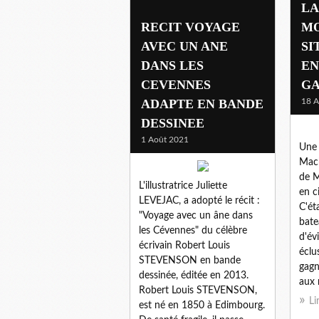
LA
RECIT VOYAGE
MO
AVEC UN ANE
SI
DANS LES
EN
CEVENNES
G
ADAPTE EN BANDE
18 A
DESSINEE
1 Août 2021
Une 
Mach
de M
L'illustratrice Juliette
en c
LEVEJAC, a adopté le récit :
C'ét
"Voyage avec un âne dans
bate
les Cévennes" du célèbre
d'év
écrivain Robert Louis
éclu
STEVENSON en bande
gagn
dessinée, éditée en 2013.
aux 
Robert Louis STEVENSON,
Li
est né en 1850 à Edimbourg.