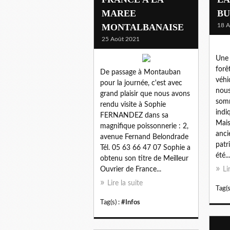
MAREE
BU
MONTALBANAISE
18 A
25 Août 2021
Une 
forê
De passage à Montauban
véhi
pour la journée, c'est avec
nous
grand plaisir que nous avons
somm
rendu visite à Sophie
indi
FERNANDEZ dans sa
Mais
magnifique poissonnerie : 2,
anci
avenue Fernand Belondrade
patr
Tél. 05 63 66 47 07 Sophie a
été...
obtenu son titre de Meilleur
Ouvrier de France...
Li
Lire la suite
Tag(s
Tag(s) :
#Infos