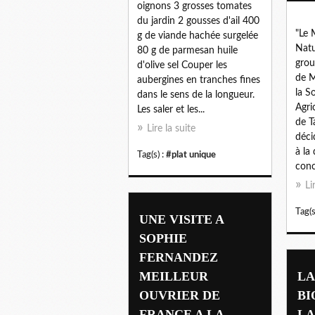
oignons 3 grosses tomates
du jardin 2 gousses d'ail 400
"Le 
g de viande hachée surgelée
Natu
80 g de parmesan huile
grou
d'olive sel Couper les
de 
aubergines en tranches fines
la S
dans le sens de la longueur.
Agri
Les saler et les...
de T
Lire la suite
déci
à la
Tag(s) :
#plat unique
conc
Li
Tag(s
UNE VISITE A
SOPHIE
FERNANDEZ
MEILLEUR
LA
OUVRIER DE
BI
FRANCE A LA
LA