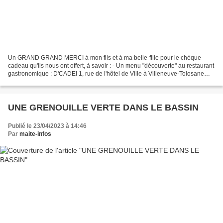
Un GRAND GRAND MERCI à mon fils et à ma belle-fille pour le chèque
cadeau qu'ils nous ont offert, à savoir : - Un menu "découverte" au restaurant
gastronomique : D'CADEI 1, rue de l'hôtel de Ville à Villeneuve-Tolosane
(31). Tel. 05 61 92 72 68 Non seulement...
UNE GRENOUILLE VERTE DANS LE BASSIN
Publié le 23/04/2023 à 14:46
Par
maite-infos