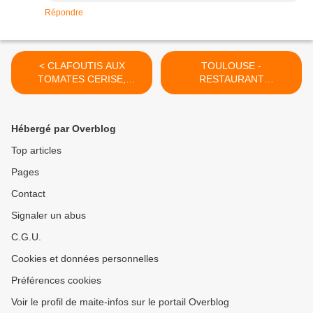
Répondre
< CLAFOUTIS AUX
TOULOUSE -
TOMATES CERISE,
RESTAURANT
CHÈVRE ET BASILIC
D'APPLICATION CUISINE
MODE D'EMPLOI (S) - LE
COURT-CIRCUIT >
Hébergé par Overblog
Top articles
Pages
Contact
Signaler un abus
C.G.U.
Cookies et données personnelles
Préférences cookies
Voir le profil de maite-infos sur le portail Overblog