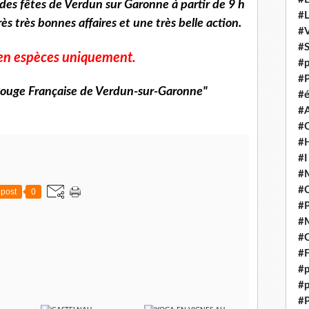
des fêtes de Verdun sur Garonne à partir de 9 h
#
rès très bonnes affaires et une très belle action.
#V
#
en espèces uniquement.
#p
#P
-Rouge Française de Verdun-sur-Garonne"
#é
#
#
#H
#I
#M
#
post
0
#
#M
#C
#F
#p
#p
#P