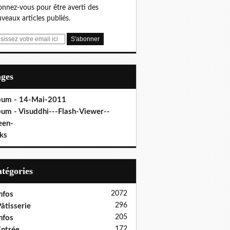
nnez-vous pour être averti des
veaux articles publiés.
ages
bum - 14-Mai-2011
bum - Visuddhi---Flash-Viewer--
een-
ks
Catégories
2072
nfos
296
âtisserie
205
nfos
172
ntrée