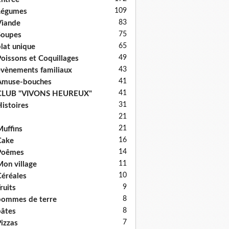
109
Légumes
83
iande
75
Soupes
65
lat unique
49
oissons et Coquillages
43
vènements familiaux
41
Amuse-bouches
41
CLUB "VIVONS HEUREUX"
31
istoires
21
21
uffins
16
Cake
14
Poêmes
11
on village
10
éréales
9
ruits
8
ommes de terre
8
âtes
7
izzas