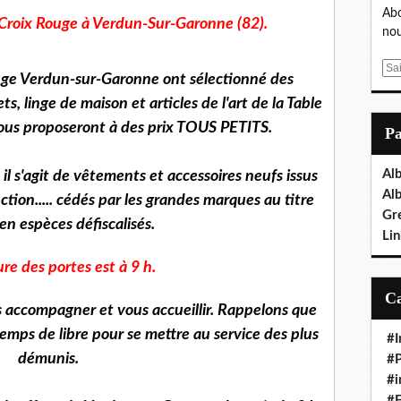
Abo
 Croix Rouge à Verdun-Sur-Garonne (82).
nou
E
uge Verdun-sur-Garonne ont sélectionné des
m
s, linge de maison et articles de l'art de la Table
a
i
ous proposeront à des prix TOUS PETITS.
P
l
Al
l s'agit de vêtements et accessoires neufs issus
Al
tion..... cédés par les grandes marques au titre
Gr
en espèces défiscalisés.
Lin
re des portes est à 9 h.
s accompagner et vous accueillir. Rappelons que
emps de libre pour se mettre au service des plus
#I
démunis.
#P
#i
#E