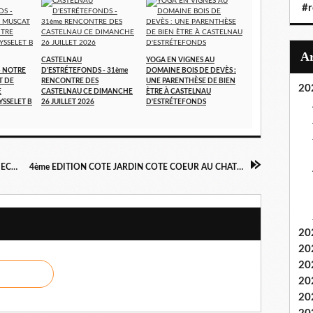
#r
CASTELNAU
YOGA EN VIGNES AU
- NOTRE
D'ESTRÉTEFONDS - 31ème
DOMAINE BOIS DE DEVÈS :
T DE
RENCONTRE DES
UNE PARENTHÈSE DE BIEN
20
E
CASTELNAU CE DIMANCHE
ÈTRE À CASTELNAU
YSSELET B
26 JUILLET 2026
D'ESTRÉTEFONDS
SPECTACLE DE CHANTS DES ENFANTS DE L'ECOLE DE CASTELNAU D'ESTRETEFONDS
4ème EDITION COTE JARDIN COTE COEUR AU CHATEAU DE POMPIGNAN LE 16 OCTOBRE 2016
20
20
20
20
20