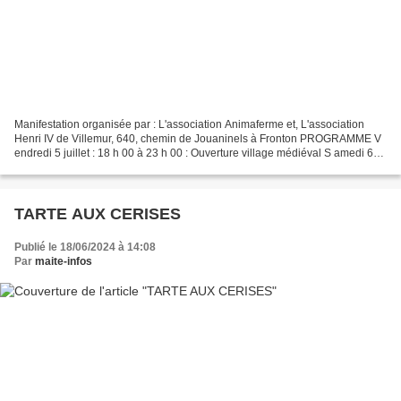
Manifestation organisée par : L'association Animaferme et, L'association
Henri IV de Villemur, 640, chemin de Jouaninels à Fronton PROGRAMME V
endredi 5 juillet : 18 h 00 à 23 h 00 : Ouverture village médiéval S amedi 6
juillet : 10 h 00 à 23 h 00 : Animation,...
TARTE AUX CERISES
Publié le 18/06/2024 à 14:08
Par
maite-infos