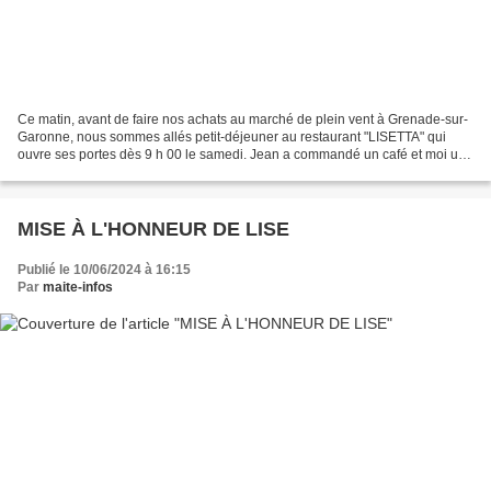
Ce matin, avant de faire nos achats au marché de plein vent à Grenade-sur-
Garonne, nous sommes allés petit-déjeuner au restaurant "LISETTA" qui
ouvre ses portes dès 9 h 00 le samedi. Jean a commandé un café et moi un
chocolat chaud. J'ai observé Elsa...
MISE À L'HONNEUR DE LISE
Publié le 10/06/2024 à 16:15
Par
maite-infos