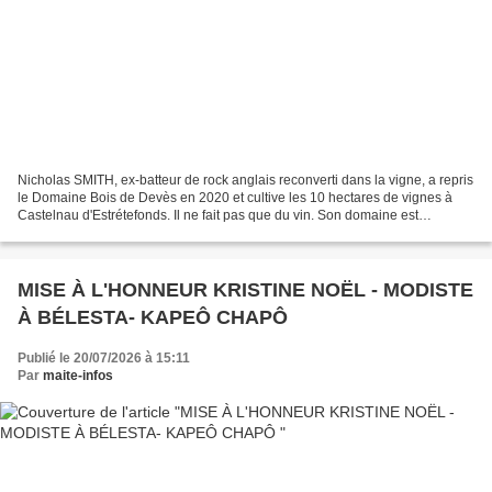
Nicholas SMITH, ex-batteur de rock anglais reconverti dans la vigne, a repris
le Domaine Bois de Devès en 2020 et cultive les 10 hectares de vignes à
Castelnau d'Estrétefonds. Il ne fait pas que du vin. Son domaine est
référencé comme vignoble et attraction...
MISE À L'HONNEUR KRISTINE NOËL - MODISTE
À BÉLESTA- KAPEÔ CHAPÔ
Publié le 20/07/2026 à 15:11
Par
maite-infos