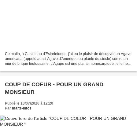
Ce matin, à Castelnau d'Estrétefonds, j'ai eu le plaisir de découvrir un Agave
americana (appelé aussi Agave d'Amérique ou plante du siècle) contre un
mur de brique toulousaine. L'Agape est une plante monocarpique : elle ne
fleurit qu'une seule fois au...
COUP DE COEUR - POUR UN GRAND
MONSIEUR
Publié le 13/07/2026 à 12:20
Par
maite-infos