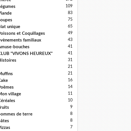
109
Légumes
83
iande
75
Soupes
65
lat unique
49
oissons et Coquillages
43
vènements familiaux
41
Amuse-bouches
41
CLUB "VIVONS HEUREUX"
31
istoires
21
21
uffins
16
Cake
14
Poêmes
11
on village
10
éréales
9
ruits
8
ommes de terre
8
âtes
7
izzas