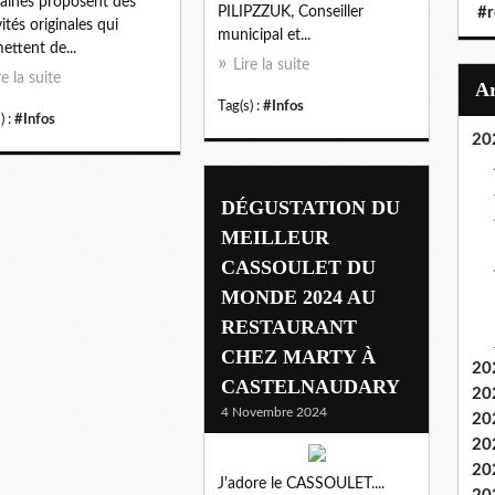
ines proposent des
PILIPZZUK, Conseiller
#r
vités originales qui
municipal et...
ettent de...
Lire la suite
re la suite
Tag(s) :
#Infos
) :
#Infos
20
DÉGUSTATION DU
MEILLEUR
CASSOULET DU
MONDE 2024 AU
RESTAURANT
CHEZ MARTY À
20
CASTELNAUDARY
20
4 Novembre 2024
20
20
20
J'adore le CASSOULET....