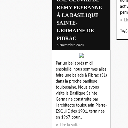
doma
RÉMY PEYRANNE
acti
perm
À LA BASILIQUE
Li
SAINTE-
GERMAINE DE
Tag(s
PIBRAC
6 Novembre 2024
Par un bel après midi
ensoleillé, nous sommes allés
faire une balade à Pibrac (31)
dans la proche banlieue
toulousaine. Nous avons
visité la Basilique Sainte
Germaine construite par
l'architecte toulousain Pierre-
ESQUIÉ dès 1901, terminée
en 1967 pour...
Lire la suite