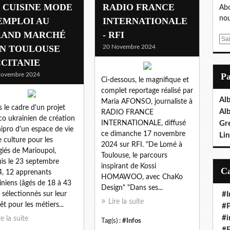
 CUISINE MODE
RADIO FRANCE
Abo
nou
EMPLOI AU
INTERNATIONALE
RAND MARCHÉ
- RFI
E
N TOULOUSE
20 Novembre 2024
m
a
CITANIE
i
Novembre 2024
P
Ci-dessous, le magnifique et
l
complet reportage réalisé par
Al
Maria AFONSO, journaliste à
 le cadre d'un projet
Al
RADIO FRANCE
co ukrainien de création
INTERNATIONALE, diffusé
Gr
ipro d'un espace de vie
ce dimanche 17 novembre
Lin
e culture pour les
2024 sur RFI. "De Lomé à
giés de Marioupol,
Toulouse, le parcours
is le 23 septembre
inspirant de Kossi
, 12 apprenants
HOMAWOO, avec ChaKo
iniens (âgés de 18 à 43
Design" "Dans ses...
, sélectionnés sur leur
#I
Lire la suite
rêt pour les métiers...
#P
#i
re la suite
Tag(s) :
#Infos
#E