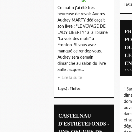
Tag(s
Ce matin j'ai été très
heureuse de revoir Audrey.
Audrey MARTY dédicaçait
son livre : "LE VOYAGE DE
FR
LADY LIBERTY" à la librairie
PO
"La voix des mots" à
Fronton. Si vous avez
OU
manqué ce rendez-vous,
LE
Audrey sera demain
EN
dimanche au salon du livre
Salle Jacques...
15 
Lire la suite
Tag(s) :
#Infos
" Sa
dima
doma
ouvr
dans
CASTELNAU
et s
D'ESTRÉTEFONDS -
dégu
UNE OEUVRE DE