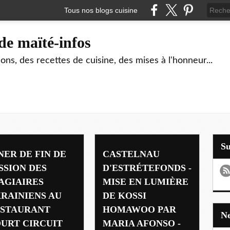
Tous nos blogs cuisine
de maïté-infos
ons, des recettes de cuisine, des mises à l'honneur...
S
NER DE FIN DE
CASTELNAU
SSION DES
D'ESTRÉTEFONDS -
AGIAIRES
MISE EN LUMIÈRE
RAINIENS AU
DE KOSSI
STAURANT
HOMAWOO PAR
URT CIRCUIT
MARIA AFONSO -