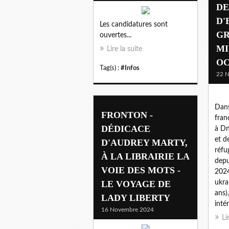
DE
D'
Les candidatures sont
G
ouvertes...
MI
Lire la suite
OC
Tag(s) :
#Infos
22 
Dans
FRONTON -
fran
DÉDICACE
à Dn
et d
D'AUDREY MARTY,
réfu
À LA LIBRAIRIE LA
depu
VOIE DES MOTS -
2024
LE VOYAGE DE
ukra
ans)
LADY LIBERTY
inté
16 Novembre 2024
Li