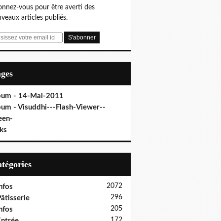
nnez-vous pour être averti des
veaux articles publiés.
ages
bum - 14-Mai-2011
bum - Visuddhi---Flash-Viewer--
een-
ks
Catégories
2072
nfos
296
âtisserie
205
nfos
172
ntrée