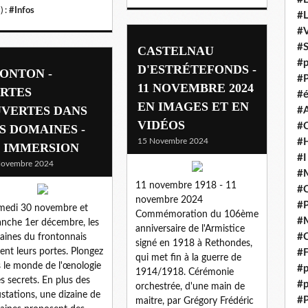
) :
#Infos
#
#V
#
CASTELNAU
#p
D'ESTRÉTEFONDS -
ONTON -
#P
11 NOVEMBRE 2024
RTES
#é
EN IMAGES ET EN
VERTES DANS
#
VIDÉOS
#
S DOMAINES -
15 Novembre 2024
#H
 IMMERSION
#I
Novembre 2024
#M
11 novembre 1918 - 11
#
novembre 2024
#
medi 30 novembre et
Commémoration du 106ème
#M
nche 1er décembre, les
anniversaire de l'Armistice
#C
ines du frontonnais
signé en 1918 à Rethondes,
ent leurs portes. Plongez
#F
qui met fin à la guerre de
 le monde de l'œnologie
#p
1914/1918. Cérémonie
es secrets. En plus des
#p
orchestrée, d'une main de
stations, une dizaine de
#P
maitre, par Grégory Frédéric