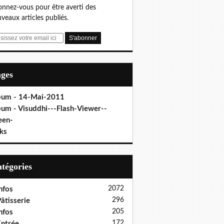
nnez-vous pour être averti des
veaux articles publiés.
ages
bum - 14-Mai-2011
bum - Visuddhi---Flash-Viewer--
een-
ks
Catégories
2072
nfos
296
âtisserie
205
nfos
172
ntrée