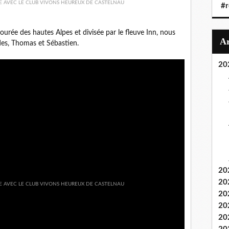
#r
tourée des hautes Alpes et divisée par le fleuve Inn, nous
des, Thomas et Sébastien.
20
20
20
20
20
20