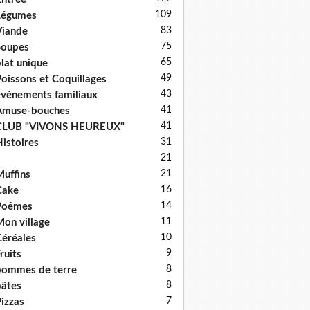
109
Légumes
83
iande
75
Soupes
65
lat unique
49
oissons et Coquillages
43
vènements familiaux
41
Amuse-bouches
41
CLUB "VIVONS HEUREUX"
31
istoires
21
21
uffins
16
Cake
14
Poêmes
11
on village
10
éréales
9
ruits
8
ommes de terre
8
âtes
7
izzas