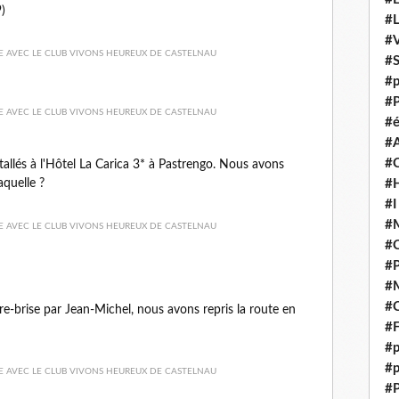
)
#
#V
#
#p
#P
#é
#
#
allés à l'Hôtel La Carica 3* à Pastrengo. Nous avons
aquelle ?
#H
#I
#M
#
#
#M
#C
are-brise par Jean-Michel, nous avons repris la route en
#F
#p
#p
#P