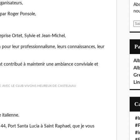
ganisateurs,
Abo
nou
 par Roger Ponsole,
E
m
prise Ortet, Sylvie et Jean-Michel,
a
i
P
 pour leur professionnalisme, leurs connaissances, leur
l
Al
 ont contribué à maintenir une ambiance conviviale et
Al
Gr
Lin
 italienne.
#I
#P
44, Port Santa Lucia à Saint Raphael, que je vous
#i
#E