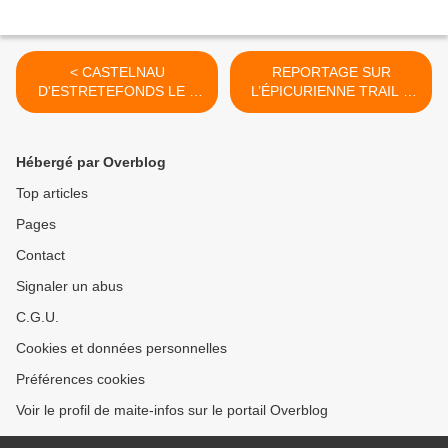
< CASTELNAU
REPORTAGE SUR
D'ESTRETEFONDS LE 8
L’ÉPICURIENNE TRAIL A
OCTOBRE 2017 - LES
CASTELNAU
BALADES MUSICALES EN
D'ESTRETEFONDS LE 23
FRONTONNAIS
SEPTEMBRE 2017 >
Hébergé par Overblog
Top articles
Pages
Contact
Signaler un abus
C.G.U.
Cookies et données personnelles
Préférences cookies
Voir le profil de maite-infos sur le portail Overblog