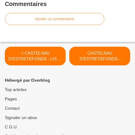
Commentaires
Ajouter un commentaire
< CASTELNAU
CASTELNAU
D'ESTRETEFONDS - LISTE
D'ESTRETEFONDS -
NON EXHAUSTIVE DES
NOTRE BOUCHER DAVID
COMMERCES QUI
ROUMIGUIE -
PROPOSENT LA VENTE A
COMPAGNON DU GOUT >
Hébergé par Overblog
EMPORTER
Top articles
Pages
Contact
Signaler un abus
C.G.U.