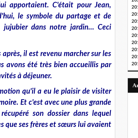
20
lui apportaient. C'était pour Jean,
20
20
rd'hui, le symbole du partage et de
20
 jujubier dans notre jardin
…
Ceci
20
20
20
20
après, il est revenu marcher sur les
20
 avons été très bien accueillis par
20
nvités à déjeuner.
tion qu'il a eu le plaisir de visiter
moire. Et c'est avec une plus grande
 récupéré son dossier dans lequel
es que ses frères et
sœurs
lui avaient