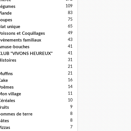
109
Légumes
83
iande
75
Soupes
65
lat unique
49
oissons et Coquillages
43
vènements familiaux
41
Amuse-bouches
41
CLUB "VIVONS HEUREUX"
31
istoires
21
21
uffins
16
Cake
14
Poêmes
11
on village
10
éréales
9
ruits
8
ommes de terre
8
âtes
7
izzas