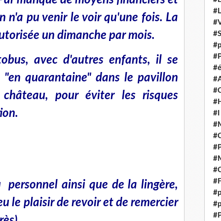
. Par manque de moyens financiers et
#
n'a pu venir le voir qu'une fois. La
#V
 autorisée un dimanche par mois.
#
#p
#P
obus, avec d'autres enfants, il se
#é
s "en quarantaine" dans le pavillon
#
#
château, pour éviter les risques
#H
ion.
#I
#M
#
#
#M
#C
#F
u personnel ainsi que de la lingère,
#p
le plaisir de revoir et de remercier
#p
#P
rès).