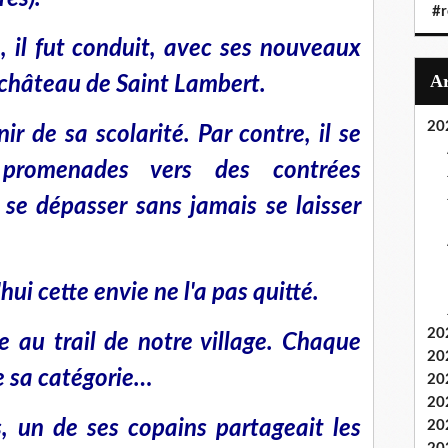
#r
, il fut conduit, avec ses nouveaux
château de Saint Lambert.
20
r de sa scolarité. Par contre, il se
 promenades vers des contrées
 se dépasser sans jamais se laisser
ui cette envie ne l'a pas quitté.
20
pe au trail de notre village. Chaque
20
de sa catégorie…
20
20
s, un de ses copains partageait les
20