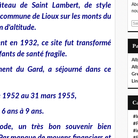
hâteau de Saint Lambert, de style
Abo
nou
a commune de Lioux sur les monts du
E
 d'altitude.
m
a
nt en 1932, ce site fut transformé
i
P
l
ants de santé fragile.
Al
Al
ment du Gard, a séjourné dans ce
Gr
Lin
e 1952 au 31 mars 1955,
 6 ans à 9 ans.
#I
#P
iode, un très bon souvenir bien
#i
#E