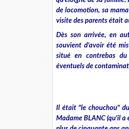
qu'éloigné de sa famille
de locomotion, sa maman 
visite des parents était
Dès son arrivée, en aut
souvient d'avoir été mi
situé en contrebas du 
éventuels de contaminat
Il était "le chouchou" d
Madame BLANC (qu'il a eu 
plus de cinquante ans ap