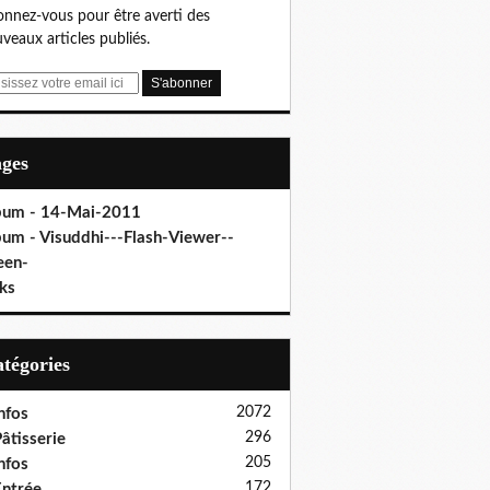
nnez-vous pour être averti des
veaux articles publiés.
ages
bum - 14-Mai-2011
bum - Visuddhi---Flash-Viewer--
een-
ks
Catégories
2072
nfos
296
âtisserie
205
nfos
172
ntrée