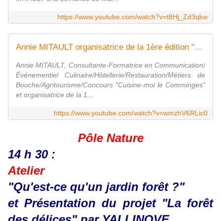
https://www.youtube.com/watch?v=t8Hj_Zd3qkw
Annie MITAULT organisatrice de la 1ère édition "Fruits oubliés en fête" dimanche 8 octobre 2023.
Annie MITAULT, Consultante-Formatrice en Communication/
Événementiel Culinaire/Hôtellerie/Restauration/Métiers de
Bouche/Agritourisme/Concours "Cuisine-moi le Comminges"
et organisatrice de la 1...
https://www.youtube.com/watch?v=wmzhV6RLic0
Pôle Nature
14 h 30 :
Atelier
"Qu'est-ce qu'un jardin forêt ?"
et Présentation du projet "La forêt
des délices" par YALLINOVE