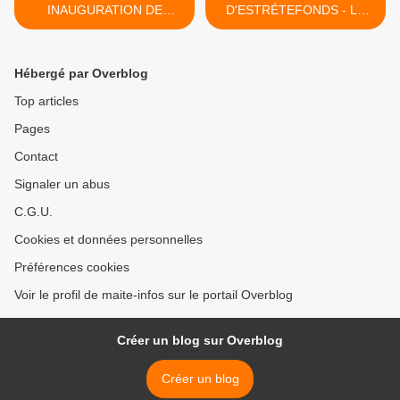
INAUGURATION DE
D'ESTRÉTEFONDS - LE
L'ESPACE JEAN-RENÉ
CASTELNAU CYCLO CLUB
CHABANON
ACCUEILLE SON
NOUVEAU BUREAU >
Hébergé par Overblog
Top articles
Pages
Contact
Signaler un abus
C.G.U.
Cookies et données personnelles
Préférences cookies
Voir le profil de maite-infos sur le portail Overblog
Créer un blog sur Overblog
Créer un blog