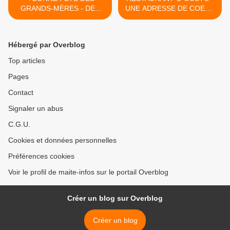
GRANDS-MÈRES - DES
UNE ADRESSE DE COEUR
ARRIÈRES-GRANDS-
À CASTELNAU
MÈRES - ET ARRIÈRES-
D'ESTRÉTEFONDS >
ARRIÈRES-GRANDS-
Hébergé par Overblog
MÈRES
Top articles
Pages
Contact
Signaler un abus
C.G.U.
Cookies et données personnelles
Préférences cookies
Voir le profil de maite-infos sur le portail Overblog
Créer un blog sur Overblog
Créer un blog