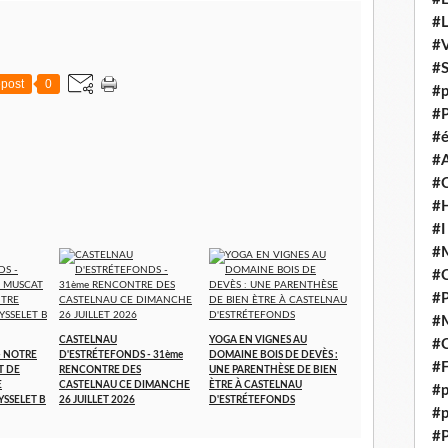
#
#V
#
post
0
#p
#P
#é
#
#
#H
#I
#M
#
#
#M
CASTELNAU
YOGA EN VIGNES AU
#C
- NOTRE
D'ESTRÉTEFONDS - 31ème
DOMAINE BOIS DE DEVÈS :
#F
T DE
RENCONTRE DES
UNE PARENTHÈSE DE BIEN
E
CASTELNAU CE DIMANCHE
ÈTRE À CASTELNAU
#p
YSSELET B
26 JUILLET 2026
D'ESTRÉTEFONDS
#p
#P