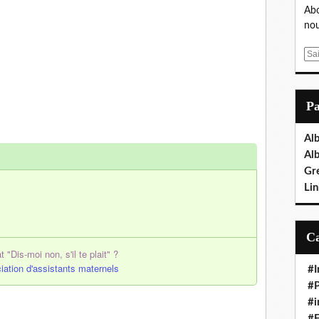
Abo
nou
E
m
a
i
P
l
Al
Al
Gr
Lin
"Dis-moi non, s'il te plait" ?
tion d'assistants maternels
#I
#P
#i
#E