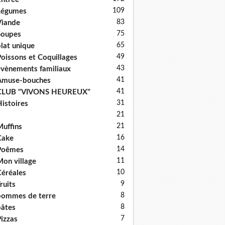
109
Légumes
83
iande
75
Soupes
65
lat unique
49
oissons et Coquillages
43
vènements familiaux
41
Amuse-bouches
41
CLUB "VIVONS HEUREUX"
31
istoires
21
21
uffins
16
Cake
14
Poêmes
11
on village
10
éréales
9
ruits
8
ommes de terre
8
âtes
7
izzas