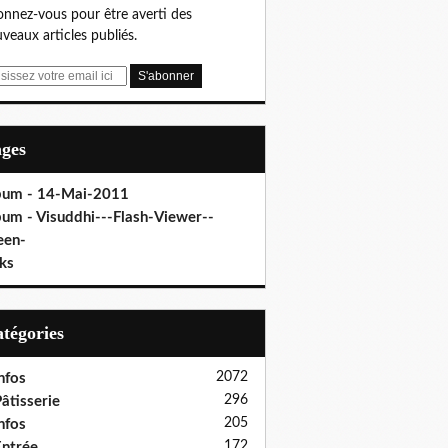
nnez-vous pour être averti des
veaux articles publiés.
ages
bum - 14-Mai-2011
bum - Visuddhi---Flash-Viewer--
een-
ks
Catégories
2072
nfos
296
âtisserie
205
nfos
172
ntrée