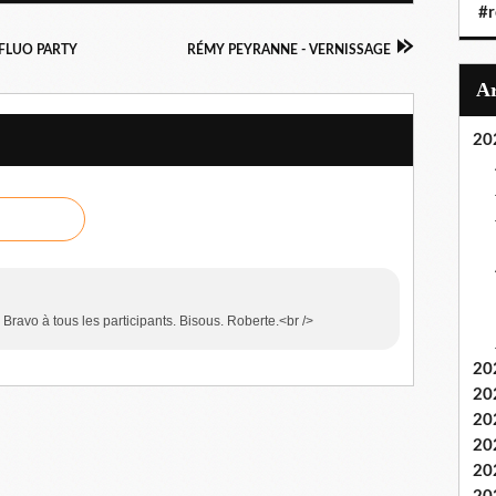
#r
FLUO PARTY
RÉMY PEYRANNE - VERNISSAGE
20
 Bravo à tous les participants. Bisous. Roberte.<br />
20
20
20
20
20