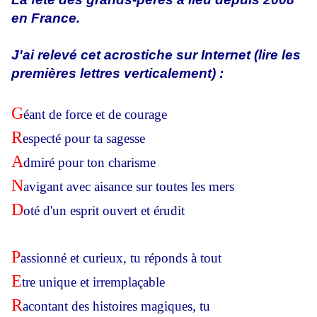
en France.
J'ai relevé cet acrostiche sur Internet (lire les
premières lettres verticalement) :
G
éant de force et de courage
R
especté pour ta sagesse
A
dmiré pour ton charisme
N
avigant avec aisance sur toutes les mers
D
oté d'un esprit ouvert et érudit
P
assionné et curieux, tu réponds à tout
E
tre unique et irremplaçable
R
acontant des histoires magiques, tu