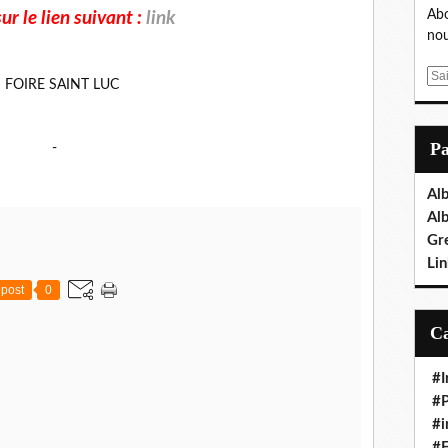
Abo
ur le lien suivant :
link
nou
E
m
a
i
P
-
l
Al
Al
Gr
Lin
post
0
#I
#P
#i
#E