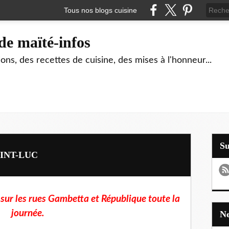
Tous nos blogs cuisine
de maïté-infos
ons, des recettes de cuisine, des mises à l'honneur...
S
AINT-LUC
le sur les rues Gambetta et République toute la
journée.