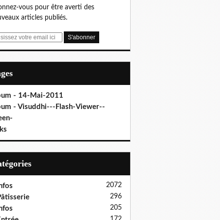
nnez-vous pour être averti des
veaux articles publiés.
ages
bum - 14-Mai-2011
bum - Visuddhi---Flash-Viewer--
een-
ks
Catégories
2072
nfos
296
âtisserie
205
nfos
172
ntrée