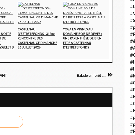
#
#V
#
#p
CASTELNAU
YOGA EN VIGNES AU
#P
- NOTRE
D'ESTRÉTEFONDS - 31ème
DOMAINE BOIS DE DEVÈS :
T DE
RENCONTRE DES
UNE PARENTHÈSE DE BIEN
#é
E
CASTELNAU CE DIMANCHE
ÈTRE À CASTELNAU
YSSELET B
26 JUILLET 2026
D'ESTRÉTEFONDS
#
#
#H
#I
SANT
Balade en forêt .....
#M
#
#
#M
#C
#F
#p
#p
#P