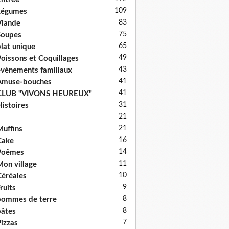
109
Légumes
83
iande
75
Soupes
65
lat unique
49
oissons et Coquillages
43
vènements familiaux
41
Amuse-bouches
41
CLUB "VIVONS HEUREUX"
31
istoires
21
21
uffins
16
Cake
14
Poêmes
11
on village
10
éréales
9
ruits
8
ommes de terre
8
âtes
7
izzas