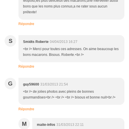
leopold,les plus délicieux des macarons,une merveille! aussi
bons que les noms plus connus,a ne rater sous aucun
prétexte!
Répondre
S
Smidts Roberte
04/04/2013 16:27
<br /> Merci pour toutes ces adresses. On aime beaucoup les
bons macarons. Bisous. Roberte.<br />
Répondre
G
guy59600
31/03/2013 21:54
<br /> de jolies photos avec pleins de bonnes
gourmandises<br /> <br /> <br /> bisous et bonne nuit<br />
Répondre
M
maite-infos
31/03/2013 22:11