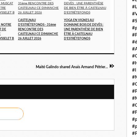
#
#V
CASTELNAU
YOGA EN VIGNES AU
#
- NOTRE
D'ESTRÉTEFONDS - 31ème
DOMAINE BOIS DE DEVÈS :
#p
T DE
RENCONTRE DES
UNE PARENTHÈSE DE BIEN
E
CASTELNAU CE DIMANCHE
ÈTRE À CASTELNAU
#P
YSSELET B
26 JUILLET 2026
D'ESTRÉTEFONDS
#é
#
#
#H
Maïté Galindo shared Anaïs Armand Pétrier...
#I
#M
#
#
#M
#C
#F
#p
#p
#P