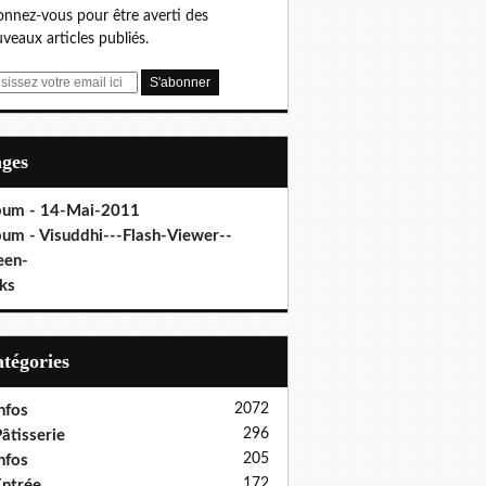
nnez-vous pour être averti des
veaux articles publiés.
ages
bum - 14-Mai-2011
bum - Visuddhi---Flash-Viewer--
een-
ks
Catégories
2072
nfos
296
âtisserie
205
nfos
172
ntrée