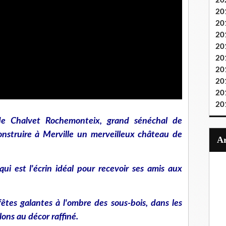
20
20
20
20
20
20
20
20
20
20
 de Chalvet Rochemonteix, grand sénéchal de
 construire à Merville un merveilleux château de
qui est l'écrin idéal pour recevoir ses amis aux
êtes galantes à l'ombre des sous-bois, dans les
lons au décor raffiné.