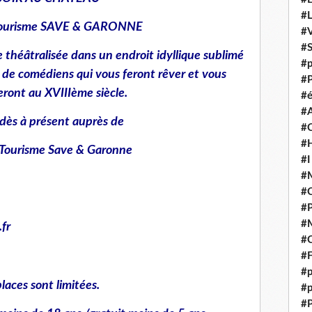
#
 Tourisme SAVE & GARONNE
#V
#
te théâtralisée dans un endroit idyllique sublimé
#p
 de comédiens qui vous feront rêver et vous
#P
eront au XVIIIème siècle.
#é
#
dès à présent auprès de
#
#H
e Tourisme Save & Garonne
#I
#M
#
#
#M
fr
#C
#F
#p
places sont limitées.
#p
#P