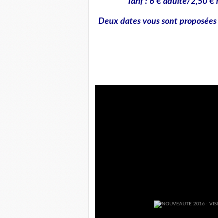
Tarif : 6 € adulte/2,50 €
Deux dates vous sont proposées :