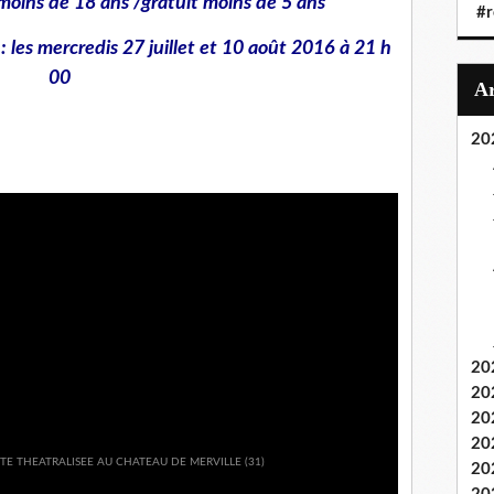
 moins de 18 ans /gratuit moins de 5 ans
#r
 les mercredis 27 juillet et 10 août 2016 à 21 h
00
20
20
20
20
20
20