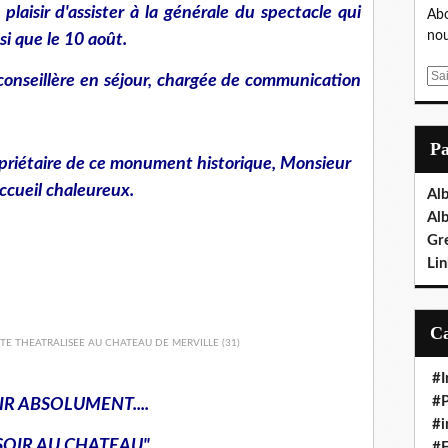
plaisir d'assister à la générale du spectacle qui
Abo
nou
nsi que le 10 août.
E
conseillère en séjour, chargée de communication
m
a
i
P
l
priétaire de ce monument historique, Monsieur
ccueil chaleureux.
Al
Al
Gr
Lin
#I
#P
IR ABSOLUMENT....
#i
SOIR AU CHATEAU"
#E