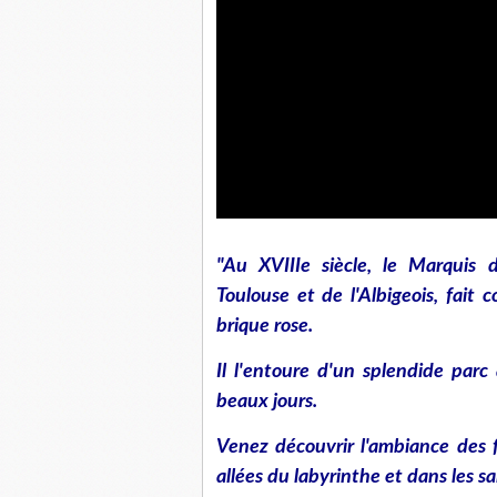
"Au XVIIIe siècle, le Marquis
Toulouse et de l'Albigeois, fait
brique rose.
Il l'entoure d'un splendide parc 
beaux jours.
Venez découvrir l'ambiance des f
allées du labyrinthe et dans les sa