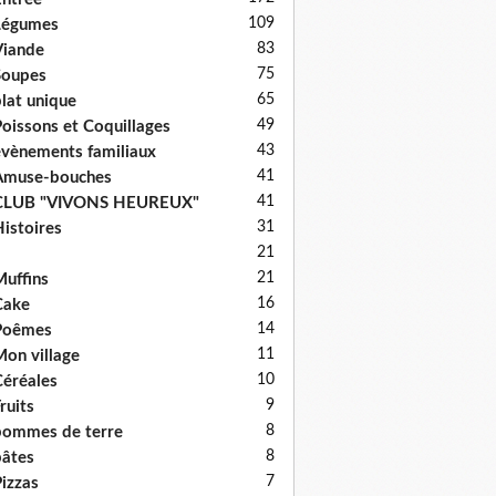
109
Légumes
83
iande
75
Soupes
65
lat unique
49
oissons et Coquillages
43
vènements familiaux
41
Amuse-bouches
41
CLUB "VIVONS HEUREUX"
31
istoires
21
21
uffins
16
Cake
14
Poêmes
11
on village
10
éréales
9
ruits
8
ommes de terre
8
âtes
7
izzas