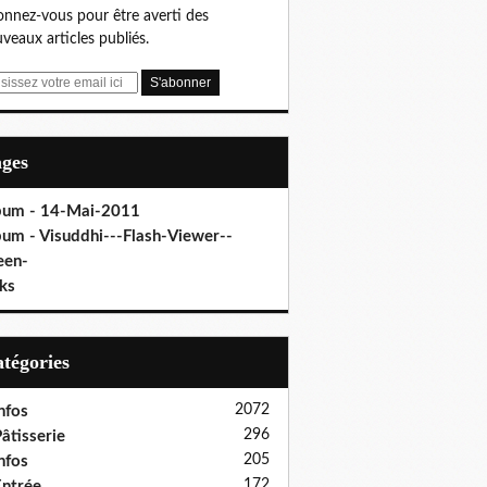
nnez-vous pour être averti des
veaux articles publiés.
ages
bum - 14-Mai-2011
bum - Visuddhi---Flash-Viewer--
een-
ks
Catégories
2072
nfos
296
âtisserie
205
nfos
172
ntrée