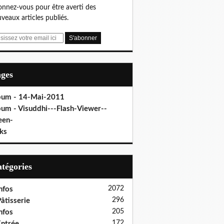
nnez-vous pour être averti des
veaux articles publiés.
ages
bum - 14-Mai-2011
bum - Visuddhi---Flash-Viewer--
een-
ks
Catégories
2072
nfos
296
âtisserie
205
nfos
172
ntrée