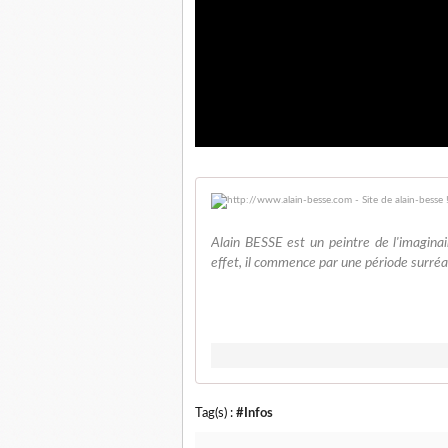
Alain BESSE est un peintre de l'imaginai
effet, il commence par une période surréali
Tag(s) :
#Infos