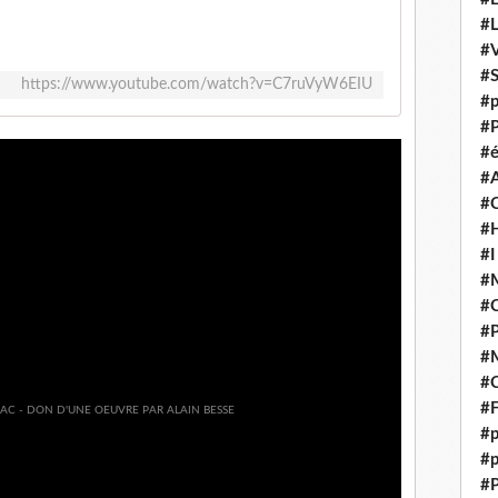
#
#V
#
https://www.youtube.com/watch?v=C7ruVyW6EIU
#p
#P
#é
#
#
#H
#I
#M
#
#
#M
#C
#F
#p
#p
#P