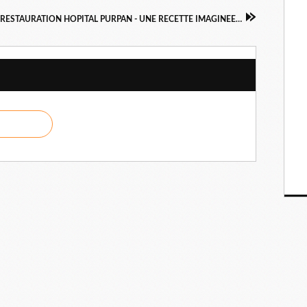
RESTAURATION HOPITAL PURPAN - UNE RECETTE IMAGINEE PAR UN CHEF 2 ETOILES BERNARD BACH