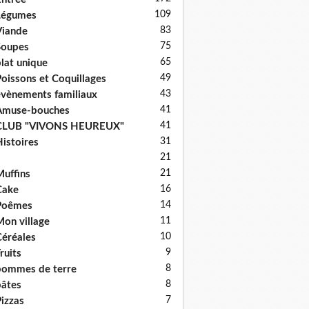
109
Légumes
83
iande
75
Soupes
65
lat unique
49
oissons et Coquillages
43
vènements familiaux
41
Amuse-bouches
41
CLUB "VIVONS HEUREUX"
31
istoires
21
21
uffins
16
Cake
14
Poêmes
11
on village
10
éréales
9
ruits
8
ommes de terre
8
âtes
7
izzas