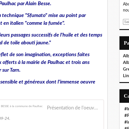
Paulhac par Alain Besse.
Abo
nou
la technique "Sfumato" mise au point par
E
nt en italien "comme la fumée".
m
a
eurs passages successifs de l'huile et des temps
i
P
 de toile abouti jaune."
l
eflet de son imagination, exceptions faites
Al
fferts à la mairie de Paulhac et trois ans
Al
Gr
 sur Tarn.
Lin
, sensible et généreux dont l'immense oeuvre
.
Présentation de l'oeuvre offerte par l'artiste Alain BESSE à la commune de Paulhac
#I
#P
09-24.
#i
#E