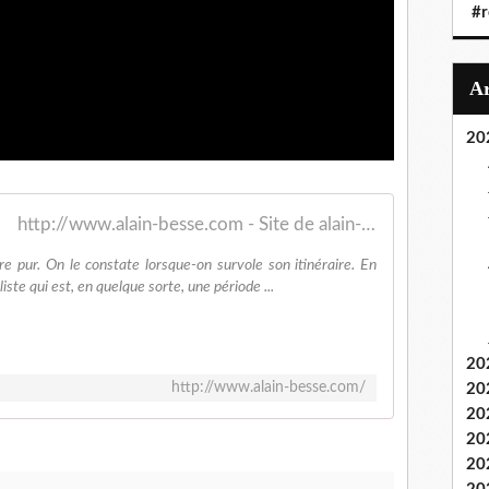
#r
20
http://www.alain-besse.com - Site de alain-besse !
re pur. On le constate lorsque-on survole son itinéraire. En
ste qui est, en quelque sorte, une période ...
20
http://www.alain-besse.com/
20
20
20
20