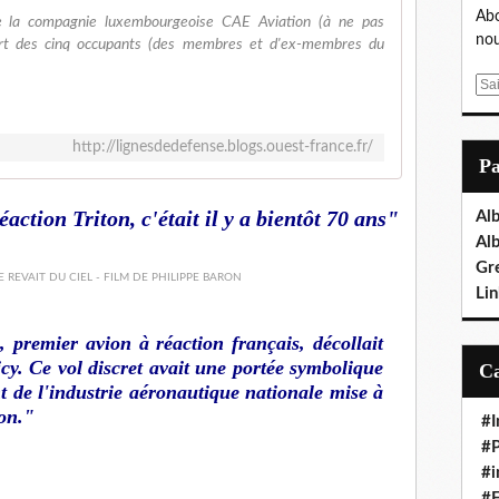
Abo
de la compagnie luxembourgeoise CAE Aviation (à ne pas
nou
rt des cinq occupants (des membres et d'ex-membres du
E
m
a
http://lignesdedefense.blogs.ouest-france.fr/
i
P
l
action Triton, c'était il y a bientôt 70 ans"
Al
Al
Gr
Lin
n
, premier avion à réaction français, décollait
cy. Ce vol discret avait une portée symbolique
nt de l'industrie aéronautique nationale mise à
on."
#I
#P
#i
#E