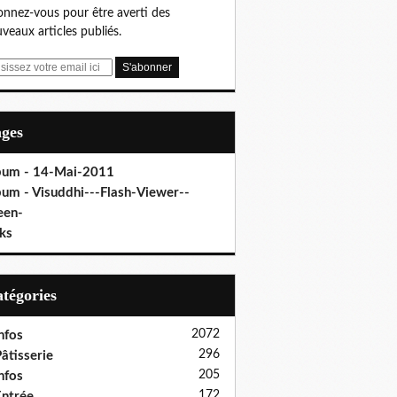
nnez-vous pour être averti des
veaux articles publiés.
ages
bum - 14-Mai-2011
bum - Visuddhi---Flash-Viewer--
een-
ks
Catégories
2072
nfos
296
âtisserie
205
nfos
172
ntrée