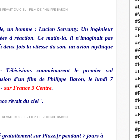
#
#V
#
aude, un homme : Lucien Servanty. Un ingénieur
#p
#P
es à réaction. Ce matin-là, il n'imaginait pas
#é
 à deux fois la vitesse du son, un avion mythique
#
#
#H
 Télévisions commémorent le premier vol
#I
usion d'un film de Philippe Baron, le lundi 7
#M
#
 -
sur France 3 Centre
.
#
ce rêvait du ciel".
#M
#C
#F
#p
#p
é gratuitement sur
Pluzz.fr
pendant 7 jours à
#P