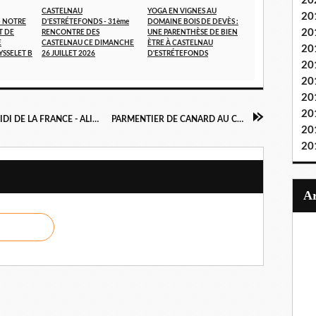
20
CASTELNAU
YOGA EN VIGNES AU
20
- NOTRE
D'ESTRÉTEFONDS - 31ème
DOMAINE BOIS DE DEVÈS :
20
T DE
RENCONTRE DES
UNE PARENTHÈSE DE BIEN
E
CASTELNAU CE DIMANCHE
ÈTRE À CASTELNAU
20
YSSELET B
26 JUILLET 2026
D'ESTRÉTEFONDS
20
20
20
20
GRANDES SIGNATURES BEAUX ARTS DU MIDI DE LA FRANCE - ALINE LLAREUS DINIER
PARMENTIER DE CANARD AU CHOU FLEUR
20
20