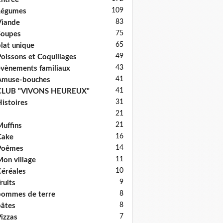
109
Légumes
83
iande
75
Soupes
65
lat unique
49
oissons et Coquillages
43
vènements familiaux
41
Amuse-bouches
41
CLUB "VIVONS HEUREUX"
31
istoires
21
21
uffins
16
Cake
14
Poêmes
11
on village
10
éréales
9
ruits
8
ommes de terre
8
âtes
7
izzas