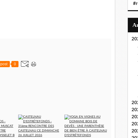
#r
20
post
0
20
20
20
20
20