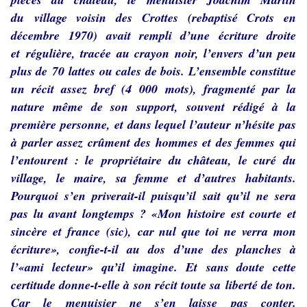
du village voisin des Crottes (rebaptisé Crots en
décembre 1970) avait rempli d’une écriture droite
et régulière, tracée au crayon noir, l’envers d’un peu
plus de 70 lattes ou cales de bois. L’ensemble constitue
un récit assez bref (4 000 mots), fragmenté par la
nature même de son support, souvent rédigé à la
première personne, et dans lequel l’auteur n’hésite pas
à parler assez crûment des hommes et des femmes qui
l’entourent : le propriétaire du château, le curé du
village, le maire, sa femme et d’autres habitants.
Pourquoi s’en priverait-il puisqu’il sait qu’il ne sera
pas lu avant longtemps ? «Mon histoire est courte et
sincère et france (sic), car nul que toi ne verra mon
écriture», confie-t-il au dos d’une des planches à
l’«ami lecteur» qu’il imagine. Et sans doute cette
certitude donne-t-elle à son récit toute sa liberté de ton.
Car le menuisier ne s’en laisse pas conter.