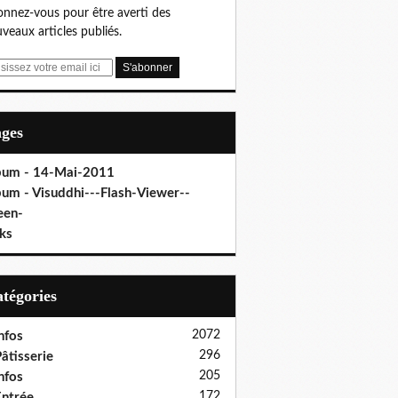
nnez-vous pour être averti des
veaux articles publiés.
ages
bum - 14-Mai-2011
bum - Visuddhi---Flash-Viewer--
een-
ks
Catégories
2072
nfos
296
âtisserie
205
nfos
172
ntrée