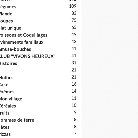
109
Légumes
83
iande
75
Soupes
65
lat unique
49
oissons et Coquillages
43
vènements familiaux
41
Amuse-bouches
41
CLUB "VIVONS HEUREUX"
31
istoires
21
21
uffins
16
Cake
14
Poêmes
11
on village
10
éréales
9
ruits
8
ommes de terre
8
âtes
7
izzas