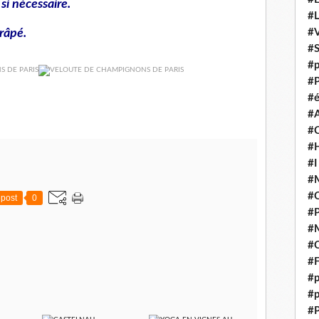
si nécessaire.
#
râpé.
#V
#
#p
#P
#é
#
#
#H
#I
#M
#
post
0
#
#M
#C
#F
#p
#p
#P