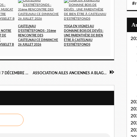
#r
CASTELNAU
YOGA EN VIGNES AU
- NOTRE
D'ESTRÉTEFONDS - 31ème
DOMAINE BOIS DE DEVÈS :
T DE
RENCONTRE DES
UNE PARENTHÈSE DE BIEN
20
E
CASTELNAU CE DIMANCHE
ÈTRE À CASTELNAU
YSSELET B
26 JUILLET 2026
D'ESTRÉTEFONDS
CASTELNAU D ESTRETEFONDS - VENDREDI 7 DÉCEMBRE 2018
ASSOCIATION AILES ANCIENNES A BLAGNAC
20
20
20
20
20