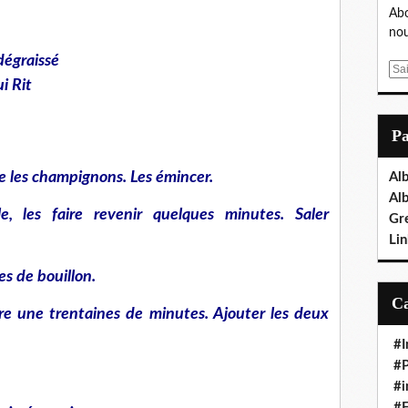
Abo
nou
dégraissé
E
i Rit
m
a
i
P
l
te les champignons. Les émincer.
Al
Al
, les faire revenir quelques minutes. Saler
Gr
Lin
es de bouillon.
uire une trentaines de minutes. Ajouter les deux
#I
#P
#i
#E