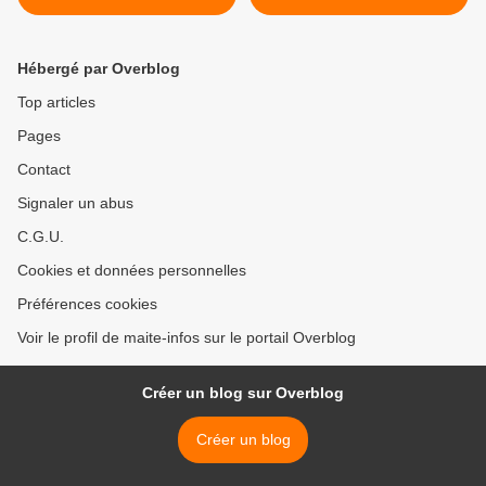
PREMIÈRE ÉDITION QUI
D'ENGINS, AGENTS
SÉDUIT DÉJÀ LES
D'ENTRETIEN ROUTIER,
COUREURS
CONDUCTEURS
Hébergé par Overblog
D'ÉPAREUSE >
Top articles
Pages
Contact
Signaler un abus
C.G.U.
Cookies et données personnelles
Préférences cookies
Voir le profil de maite-infos sur le portail Overblog
Créer un blog sur Overblog
Créer un blog