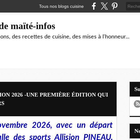
Tous nos blogs cuisine
de maïté-infos
ons, des recettes de cuisine, des mises à l'honneur...
S
HON 2026 -UNE PREMIÈRE ÉDITION QUI
RS
ovembre 2026, avec un départ
le des sports Allision PINEAU,