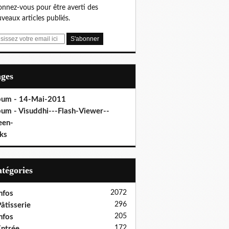
nnez-vous pour être averti des
veaux articles publiés.
ages
bum - 14-Mai-2011
bum - Visuddhi---Flash-Viewer--
een-
ks
Catégories
2072
nfos
296
âtisserie
205
nfos
172
ntrée