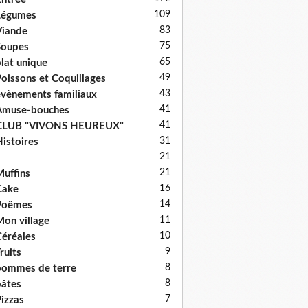
109
Légumes
83
iande
75
Soupes
65
lat unique
49
oissons et Coquillages
43
vènements familiaux
41
Amuse-bouches
41
CLUB "VIVONS HEUREUX"
31
istoires
21
21
uffins
16
Cake
14
Poêmes
11
on village
10
éréales
9
ruits
8
ommes de terre
8
âtes
7
izzas