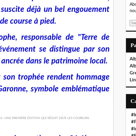
Abo
n suscite déjà un bel engouement
nou
de course à pied.
E
m
ophe, responsable de "Terre de
a
i
P
l'événement se distingue par son
l
Al
ancrée dans le patrimoine local.
Al
Gr
et son trophée rendent hommage
Lin
 Garonne, symbole emblématique
#I
#P
#i
#E