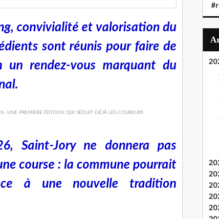
#r
g, convivialité et valorisation du
grédients sont réunis pour faire de
20
on un rendez-vous marquant du
nal.
6, Saint-Jory ne donnera pas
une course : la commune pourrait
20
20
nce à une nouvelle tradition
20
20
20