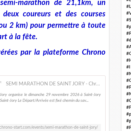
semi-marathon de 21,1km, un
#
e deux coureurs et des courses
#V
#
ou 2 km) pour permettre à toute
#p
#P
rt à la fête.
#é
#
 gérées par la plateforme Chrono
#
#H
#I
#M
#
SEMI MARATHON DE SAINT JORY - Chronostart
#
#M
-Jory organise le dimanche 29 novembre 2026 à Saint-Jory
Saint-Jory Le Départ/Arrivée est fixé chemin du sav...
#C
#F
#p
#p
/chrono-start.com/events/semi-marathon-de-saint-jory/
#P