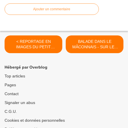
Ajouter un commentaire
< REPORTAGE EN
BALADE DANS LE
IMAGES DU PETIT
MÂCONNAIS - SUR LES
DÉJEUNER GOURMAND
TRACES D'ALPHONSE DE
AU GRAND MARCHE - MIN
LAMARTINE A MILLY >
TOULOUSE OCCITANIE
Hébergé par Overblog
Top articles
Pages
Contact
Signaler un abus
C.G.U.
Cookies et données personnelles