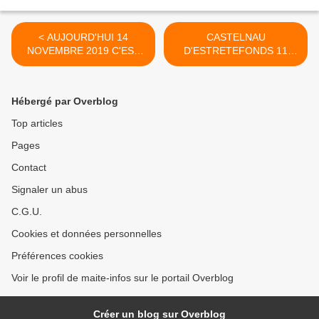
< AUJOURD'HUI 14
CASTELNAU
NOVEMBRE 2019 C'EST
D'ESTRETEFONDS 11
LA JOURNÉE MONDIALE
NOVEMBRE 2019 -
DE LA CHOCOLATINE
LECTURE DE LA LETTRE
D'UN POILU PAR LES
Hébergé par Overblog
ÉLÈVES DE CM1 ET CM2 >
Top articles
Pages
Contact
Signaler un abus
C.G.U.
Cookies et données personnelles
Préférences cookies
Voir le profil de maite-infos sur le portail Overblog
Créer un blog sur Overblog