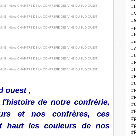
#
#V
#
#p
#P
#é
#
#
#H
#I
#M
#
 ouest ,
#
#M
'histoire de notre confrérie,
#C
rs et nos confrères, ces
#F
#p
nt haut les couleurs de nos
#p
#P