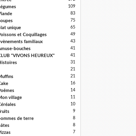
109
Légumes
83
iande
75
Soupes
65
lat unique
49
oissons et Coquillages
43
vènements familiaux
41
Amuse-bouches
41
CLUB "VIVONS HEUREUX"
31
istoires
21
21
uffins
16
Cake
14
Poêmes
11
on village
10
éréales
9
ruits
8
ommes de terre
8
âtes
7
izzas