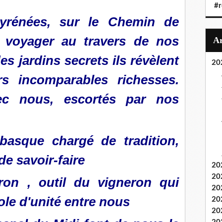
#r
yrénées, sur le Chemin de
 voyager au travers de nos
 jardins secrets ils révèlent
20
s incomparables richesses.
ec nous, escortés par nos
basque chargé de tradition,
de savoir-faire
20
20
yron , outil du vigneron qui
20
ole d'unité entre nous
20
20