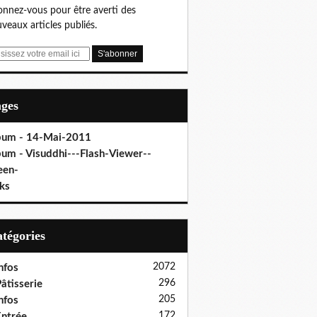
nnez-vous pour être averti des
veaux articles publiés.
ages
bum - 14-Mai-2011
bum - Visuddhi---Flash-Viewer--
een-
ks
Catégories
2072
nfos
296
âtisserie
205
nfos
172
ntrée