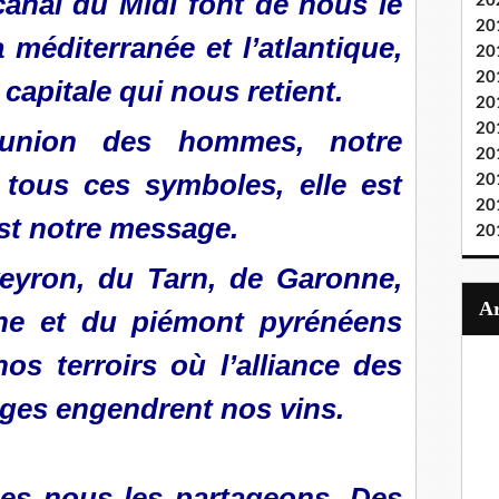
canal du Midi font de nous le
20
20
a méditerranée et l’atlantique,
20
20
capitale qui nous retient.
20
20
t union des hommes, notre
20
 tous ces symboles, elle est
20
20
est notre message.
20
veyron, du Tarn, de Garonne,
ne et du piémont pyrénéens
os terroirs où l’alliance des
ges engendrent nos vins.
ues nous les partageons. Des