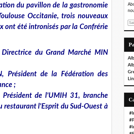
ration du pavillon de la gastronomie
Abo
nou
ulouse Occitanie, trois nouveaux
E
 ont été intronisés par la Confrérie
m
a
i
P
l
Directrice du Grand Marché MIN
Al
Al
Gr
 Président de la Fédération des
Lin
nce ;
Président de l'UMIH 31, branche
u restaurant l'Esprit du Sud-Ouest à
#I
#P
#i
#E