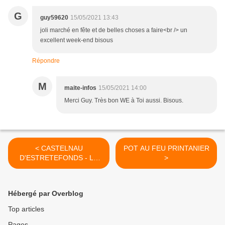
G
guy59620
15/05/2021 13:43
joli marché en fête et de belles choses a faire<br /> un
excellent week-end bisous
Répondre
M
maite-infos
15/05/2021 14:00
Merci Guy. Très bon WE à Toi aussi. Bisous.
< CASTELNAU
POT AU FEU PRINTANIER
D'ESTRETEFONDS - LE
>
PARC DU TERROIR
Hébergé par Overblog
Top articles
Pages