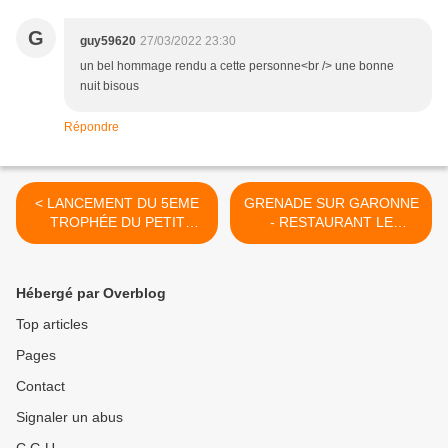
G
guy59620
27/03/2022 23:30
un bel hommage rendu a cette personne<br /> une bonne
nuit bisous
Répondre
< LANCEMENT DU 5EME
GRENADE SUR GARONNE
TROPHÉE DU PETIT
- RESTAURANT LE
DÉJEUNER ET BRUNCH
MANHATTAN >
GOURMAND ORGANISÉ
PAR TABLES ET
Hébergé par Overblog
AUBERGES DE FRANCE
AU SMAHRT LE 21 MARS
Top articles
2022
Pages
Contact
Signaler un abus