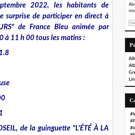
ptembre 2022, les habitants de
Abo
nou
e surprise de participer en direct à
E
URS" de France Bleu animée par
m
a
à 11 h 00 tous les matins :
i
P
l
1.8
Al
Al
Gr
Lin
use
00
 31
#I
#P
OSEIL, de la guinguette "L'ÉTÉ À LA
#i
#E