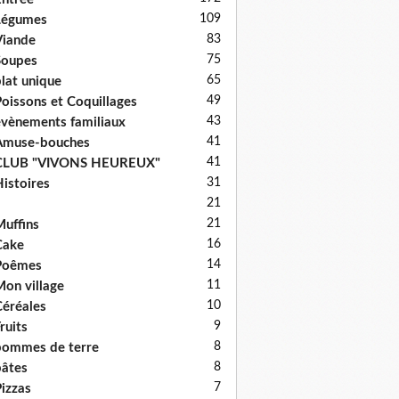
109
Légumes
83
iande
75
Soupes
65
lat unique
49
oissons et Coquillages
43
vènements familiaux
41
Amuse-bouches
41
CLUB "VIVONS HEUREUX"
31
istoires
21
21
uffins
16
Cake
14
Poêmes
11
on village
10
éréales
9
ruits
8
ommes de terre
8
âtes
7
izzas