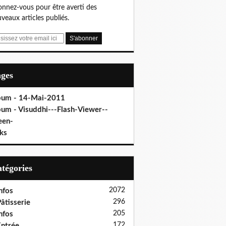
nnez-vous pour être averti des
veaux articles publiés.
ages
bum - 14-Mai-2011
bum - Visuddhi---Flash-Viewer--
een-
ks
Catégories
2072
nfos
296
âtisserie
205
nfos
172
ntrée