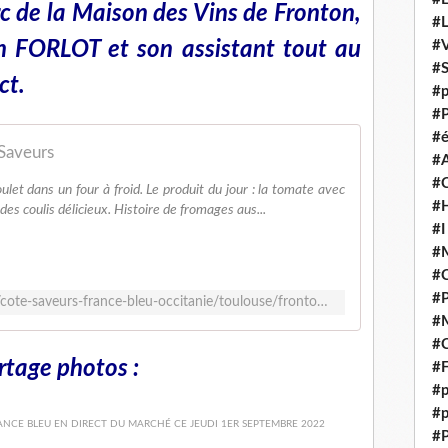
de la Maison des Vins de Fronton,
#
 FORLOT et son assistant tout au
#V
#
ct.
#p
#P
#é
Saveurs
#
#
ulet dans un four à froid. Le produit du jour : la tomate avec
#H
 des coulis délicieux. Histoire de fromages aus...
#I
#M
#
#
https://www.francebleu.fr/emissions/cote-saveurs-france-bleu-occitanie/toulouse/fronton-cote-saveurs
#M
#C
rtage photos :
#F
#p
#p
#P