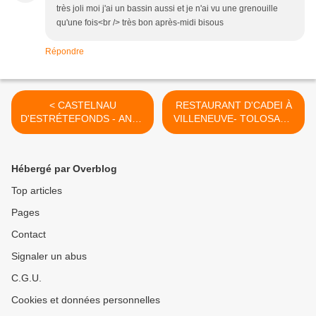
très joli moi j'ai un bassin aussi et je n'ai vu une grenouille
qu'une fois<br /> très bon après-midi bisous
Répondre
< CASTELNAU
RESTAURANT D'CADEI À
D'ESTRÉTEFONDS - ANNA
VILLENEUVE- TOLOSANE
CRÉATRICE DE BIJOUX ET
>
D'ACCESSOIRES EN
MACRAMÉ
Hébergé par Overblog
Top articles
Pages
Contact
Signaler un abus
C.G.U.
Cookies et données personnelles