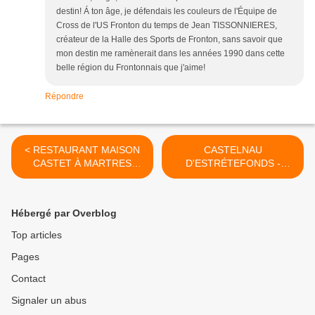
destin! Á ton âge, je défendais les couleurs de l'Équipe de
Cross de l'US Fronton du temps de Jean TISSONNIERES,
créateur de la Halle des Sports de Fronton, sans savoir que
mon destin me ramènerait dans les années 1990 dans cette
belle région du Frontonnais que j'aime!
Répondre
< RESTAURANT MAISON
CASTELNAU
CASTET À MARTRES
D'ESTRÉTEFONDS -
TOLOSANE
NOUVEAU LOGO DE
L'ASSOCIATION VIVRE ET
CONNAÎTRE CASTELNAU
Hébergé par Overblog
>
Top articles
Pages
Contact
Signaler un abus