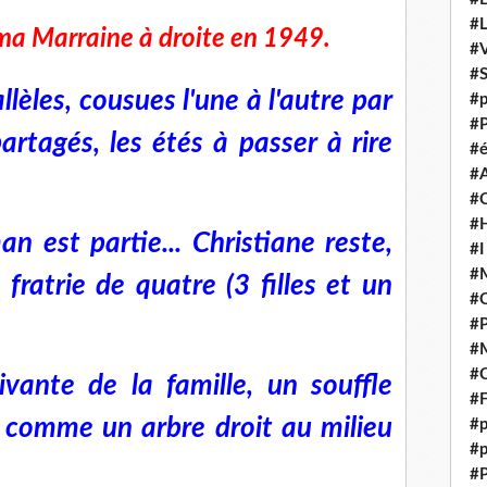
#
a Marraine à droite en 1949.
#V
#
lèles, cousues l'une à l'autre par
#p
#P
partagés, les étés à passer à rire
#é
#
#
#H
 est partie... Christiane reste,
#I
#M
fratrie de quatre (3 filles et un
#
#
#M
#C
ivante de la famille, un souffle
#F
 comme un arbre droit au milieu
#p
#p
#P