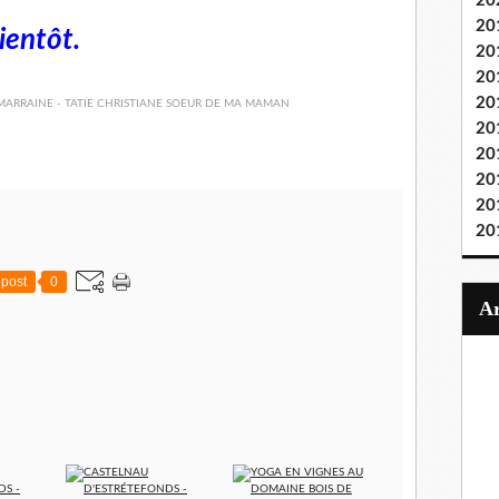
20
20
bientôt.
20
20
20
20
20
20
20
20
post
0