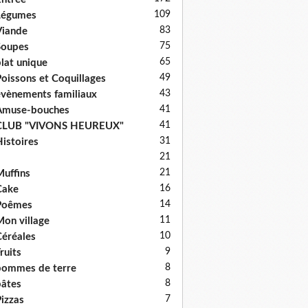
109
Légumes
83
iande
75
Soupes
65
lat unique
49
oissons et Coquillages
43
vènements familiaux
41
Amuse-bouches
41
CLUB "VIVONS HEUREUX"
31
istoires
21
21
uffins
16
Cake
14
Poêmes
11
on village
10
éréales
9
ruits
8
ommes de terre
8
âtes
7
izzas