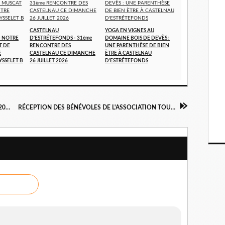
CASTELNAU
YOGA EN VIGNES AU
- NOTRE
D'ESTRÉTEFONDS - 31ème
DOMAINE BOIS DE DEVÈS :
T DE
RENCONTRE DES
UNE PARENTHÈSE DE BIEN
E
CASTELNAU CE DIMANCHE
ÈTRE À CASTELNAU
YSSELET B
26 JUILLET 2026
D'ESTRÉTEFONDS
PETIT DE DÉJEUNER PRESSE DU 3 JUILLET 2025 - ACADÉMIE LUCIEN VANEL - HÔTEL ALBERT 1er À TOULOUSE
RÉCEPTION DES BÉNÉVOLES DE L'ASSOCIATION TOULOUSE À TABLE DANS LA SALLE DES ILLUSTRES DE LA MAIRIE À TOULOUSE