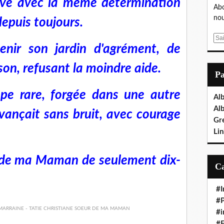
lève avec la même détermination
Abo
nou
depuis toujours.
E
tenir son jardin d'agrément, de
m
a
son, refusant la moindre aide.
i
P
l
mpe rare, forgée dans une autre
Al
Al
avançait sans bruit, avec courage
Gr
Lin
ée de ma Maman de seulement dix-
#I
#P
#i
#E