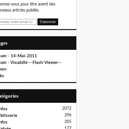
nnez-vous pour être averti des
veaux articles publiés.
ages
bum - 14-Mai-2011
bum - Visuddhi---Flash-Viewer--
een-
ks
Catégories
2072
nfos
296
âtisserie
205
nfos
172
ntrée