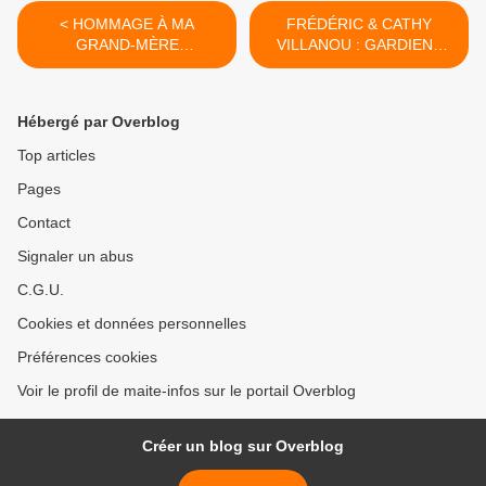
< HOMMAGE À MA
FRÉDÉRIC & CATHY
GRAND-MÈRE
VILLANOU : GARDIENS
MATERNELLE MARIA
D'UN ÉDEN TROPICAL À
QUESSADA
SAINT-JORY >
Hébergé par Overblog
Top articles
Pages
Contact
Signaler un abus
C.G.U.
Cookies et données personnelles
Préférences cookies
Voir le profil de maite-infos sur le portail Overblog
Créer un blog sur Overblog