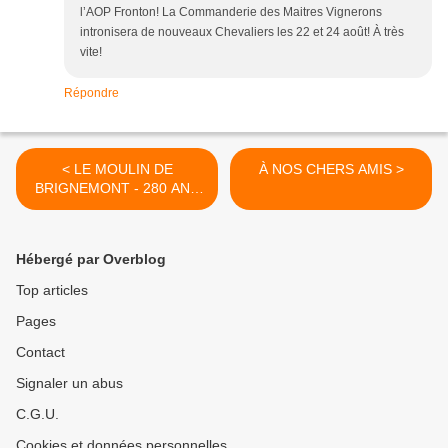
l’AOP Fronton! La Commanderie des Maitres Vignerons
intronisera de nouveaux Chevaliers les 22 et 24 août! À très
vite!
Répondre
< LE MOULIN DE
À NOS CHERS AMIS >
BRIGNEMONT - 280 ANS
D'HISTOIRE ET DE VENT -
GILLES KORCZYK
Hébergé par Overblog
Top articles
Pages
Contact
Signaler un abus
C.G.U.
Cookies et données personnelles