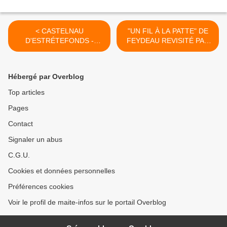
< CASTELNAU
"UN FIL À LA PATTE" DE
D'ESTRÉTEFONDS -
FEYDEAU REVISITÉ PAR
MÉDIATHÈQUE RÉMY
LE GRENIER DE
PEYRANNE EN FÊTE CE
TOULOUSE À CASTELNAU
SAMEDI 4 OCTOBRE 2025
D'ESTRÉTEFONDS >
Hébergé par Overblog
Top articles
Pages
Contact
Signaler un abus
C.G.U.
Cookies et données personnelles
Préférences cookies
Voir le profil de maite-infos sur le portail Overblog