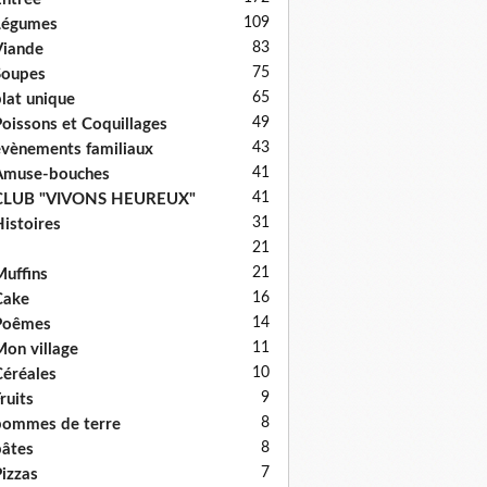
109
Légumes
83
iande
75
Soupes
65
lat unique
49
oissons et Coquillages
43
vènements familiaux
41
Amuse-bouches
41
CLUB "VIVONS HEUREUX"
31
istoires
21
21
uffins
16
Cake
14
Poêmes
11
on village
10
éréales
9
ruits
8
ommes de terre
8
âtes
7
izzas