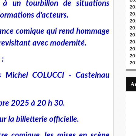
20
 à un tourbillon de situations
20
formations d'acteurs.
20
20
20
mance comique qui rend hommage
20
evisitant avec modernité.
20
20
20
 :
20
es Michel COLUCCI - Castelnau
bre 2025 à 20 h 30.
 la billetterie officielle.
tre comique, les mises en scène