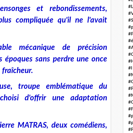
#
ensonges et rebondissements,
#V
 plus compliquée qu'il ne l'avait
#
#p
#P
#é
table mécanique de précision
#
#
es époques sans perdre une once
#H
#I
 fraîcheur.
#M
#
ouse, troupe emblématique du
#
#M
choisi d'offrir une adaptation
#C
#F
#p
#p
Pierre MATRAS, deux comédiens,
#P