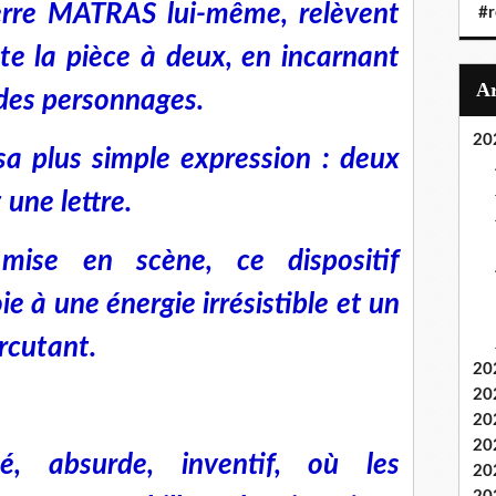
rre MATRAS lui-même, relèvent
#r
ute la pièce à deux, en incarnant
 des personnages.
20
sa plus simple expression : deux
une lettre.
 mise en scène, ce dispositif
ie à une énergie irrésistible et un
rcutant.
20
20
20
20
é, absurde, inventif, où les
20