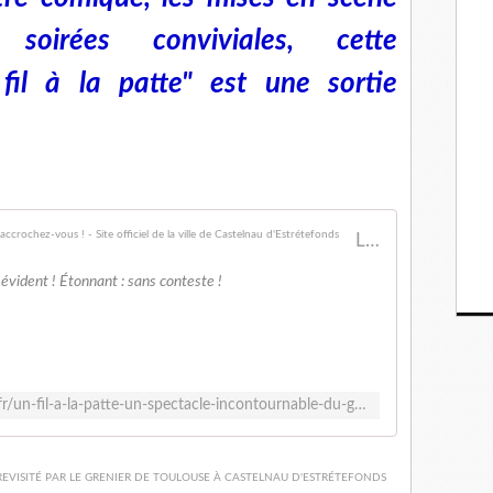
soirées conviviales, cette
fil à la patte" est une sortie
Laissez vos certitudes sur le vaudeville de côté et accrochez-vous ! - Site officiel de la ville de Castelnau d'Estrétefonds
évident ! Étonnant : sans conteste !
https://www.castelnau-estretefonds.fr/un-fil-a-la-patte-un-spectacle-incontournable-du-grenier-de-toulouse/