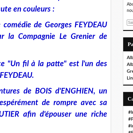
Abo
ute en couleurs :
nou
E
une comédie de Georges FEYDEAU
m
par la Compagnie Le Grenier de
a
i
P
l
Al
e "Un fil à la patte" est l'un des
Al
Gr
e FEYDEAU.
Lin
entures de BOIS d'ENGHIEN, un
espérément de rompre avec sa
#I
UTIER afin d'épouser une riche
#P
#i
#E