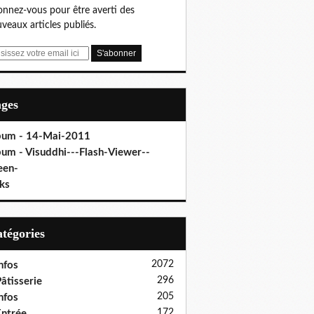
nnez-vous pour être averti des
veaux articles publiés.
ages
bum - 14-Mai-2011
bum - Visuddhi---Flash-Viewer--
een-
ks
Catégories
2072
nfos
296
âtisserie
205
nfos
172
ntrée