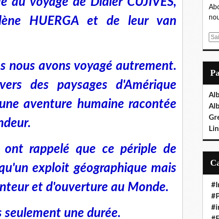
ée au voyage de Didier CUJIVES,
Abo
nou
lène HUERGA et de leur van
E
m
a
s nous avons voyagé autrement.
i
P
l
vers des paysages d'Amérique
Al
 une aventure humaine racontée
Al
Gr
ndeur.
Lin
 ont rappelé que ce périple de
 qu'un exploit géographique mais
enteur et d'ouverture au Monde.
#I
#P
#i
as seulement une durée.
#E