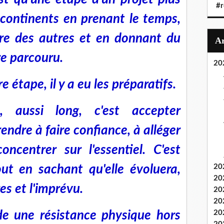
#r
q continents en prenant le temps,
tre des autres et en donnant du
e parcouru.
20
étape, il y a eu les préparatifs.
, aussi long, c'est accepter
rendre à faire confiance, à alléger
oncentrer sur l'essentiel. C'est
ut en sachant qu'elle évoluera,
20
20
es et l'imprévu.
20
20
e une résistance physique hors
20