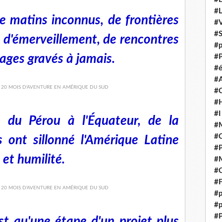
#
e matins inconnus, de frontières
#V
#
t d'émerveillement, de rencontres
#p
sages gravés à jamais.
#P
#é
#
#
#H
#I
, du Pérou à l'Équateur, de la
#M
#
s ont sillonné l'Amérique Latine
#
 et humilité.
#M
#C
#F
#p
#p
#P
st qu'une étape d'un projet plus