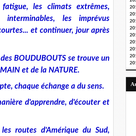
20
fatigue, les climats extrêmes,
20
20
es interminables, les imprévus
20
20
ourtes... et continuer, jour après
20
20
20
20
re des BOUDUBOUTS se trouve un
20
UMAIN et de la NATURE.
te, chaque échange a du sens.
anière d'apprendre, d'écouter et
 les routes d'Amérique du Sud,