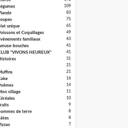
109
Légumes
83
iande
75
Soupes
65
lat unique
49
oissons et Coquillages
43
vènements familiaux
41
Amuse-bouches
41
CLUB "VIVONS HEUREUX"
31
istoires
21
21
uffins
16
Cake
14
Poêmes
11
on village
10
éréales
9
ruits
8
ommes de terre
8
âtes
7
izzas