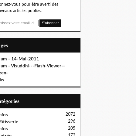
nnez-vous pour être averti des
veaux articles publiés.
ages
bum - 14-Mai-2011
bum - Visuddhi---Flash-Viewer--
een-
ks
Catégories
2072
nfos
296
âtisserie
205
nfos
172
ntrée