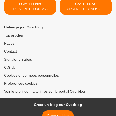
< CASTELNAU
CASTELNAU
D'ESTRÉTEFONDS -
D'ESTRÉTEFONDS - LA
GERMAINE CHAUMEL
FËTE LOCALE EST DE
RETOUR... LES
SOUVENIRS AUSSI >
Hébergé par Overblog
Top articles
Pages
Contact
Signaler un abus
C.G.U.
Cookies et données personnelles
Préférences cookies
Voir le profil de maite-infos sur le portail Overblog
Créer un blog sur Overblog
Créer un blog