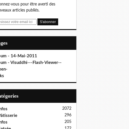
nnez-vous pour être averti des
veaux articles publiés.
ages
bum - 14-Mai-2011
bum - Visuddhi---Flash-Viewer--
een-
ks
Catégories
2072
nfos
296
âtisserie
205
nfos
172
ntrée