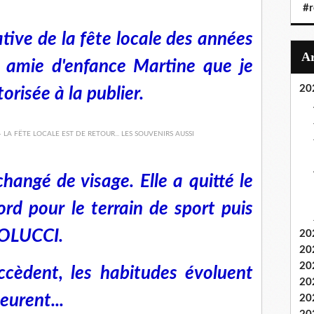
#r
tive de la fête locale des années
n amie d'enfance Martine que je
20
orisée à la publier.
changé de visage. Elle a quitté le
ord pour le terrain de sport puis
COLUCCI.
20
20
20
ccèdent, les habitudes évoluent
20
eurent...
20