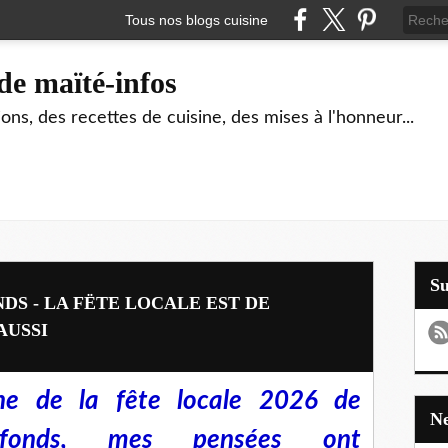
Tous nos blogs cuisine
de maïté-infos
ons, des recettes de cuisine, des mises à l'honneur...
S
S - LA FËTE LOCALE EST DE
AUSSI
che de la fête locale 2026 de
étefonds, mes pensées ont