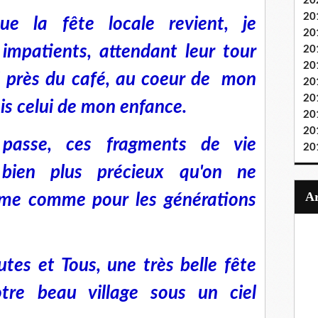
20
20
ue la fête locale revient, je
20
 impatients, attendant leur tour
20
20
é près du café, au coeur de mon
20
20
ais celui de mon enfance.
20
20
passe, ces fragments de vie
20
 bien plus précieux qu'on ne
ême comme pour les générations
tes et Tous, une très belle fête
tre beau village sous un ciel