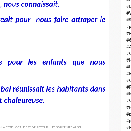
, nous connaissait.
#
#V
ngeait pour nous faire attraper le
#
#p
#P
#é
#
#
#H
 pour les enfants que nous
#I
#M
#
#
le bal réunissait les habitants dans
#M
t chaleureuse.
#C
#F
#p
#p
#P