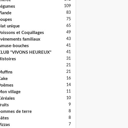
109
Légumes
83
iande
75
Soupes
65
lat unique
49
oissons et Coquillages
43
vènements familiaux
41
Amuse-bouches
41
CLUB "VIVONS HEUREUX"
31
istoires
21
21
uffins
16
Cake
14
Poêmes
11
on village
10
éréales
9
ruits
8
ommes de terre
8
âtes
7
izzas