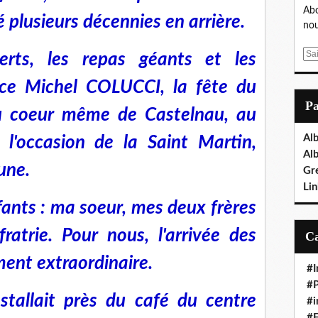
Abo
lusieurs décennies en arrière.
nou
E
erts, les repas géants et les
m
pace Michel COLUCCI, la fête du
a
i
P
au coeur même de Castelnau, au
l
Al
l'occasion de la Saint Martin,
Al
une.
Gr
Lin
ants : ma soeur, mes deux frères
fratrie. Pour nous, l'arrivée des
ment extraordinaire.
#I
#P
tallait près du café du centre
#i
#E