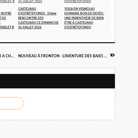
CASTELNAU
YOGA EN VIGNES AU
- NOTRE
D'ESTRÉTEFONDS - 31ème
DOMAINE BOIS DE DEVÈS :
T DE
RENCONTRE DES
UNE PARENTHÈSE DE BIEN
E
CASTELNAU CE DIMANCHE
ÈTRE À CASTELNAU
YSSELET B
26 JUILLET 2026
D'ESTRÉTEFONDS
6 JUIN 1944 - LE JOUR J, UNE JOURNÉE QUI A CHANGÉ LE COURS DE L'HISTOIRE
NOUVEAU Â FRONTON - L'AVENTURE DES BAIES DE LA BAYNE - THIERRY DA ROS