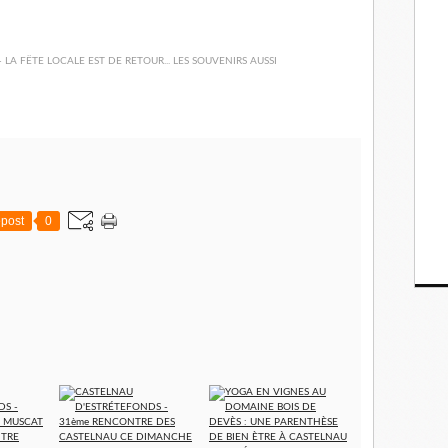
post
0