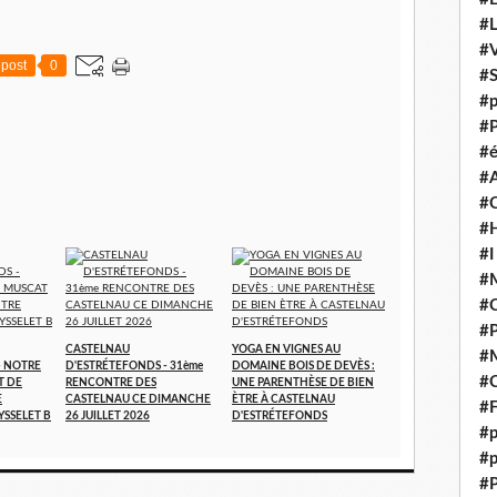
#
#V
post
0
#
#p
#P
#é
#
#
#H
#I
#M
#
#
CASTELNAU
YOGA EN VIGNES AU
#M
- NOTRE
D'ESTRÉTEFONDS - 31ème
DOMAINE BOIS DE DEVÈS :
#C
T DE
RENCONTRE DES
UNE PARENTHÈSE DE BIEN
E
CASTELNAU CE DIMANCHE
ÈTRE À CASTELNAU
#F
YSSELET B
26 JUILLET 2026
D'ESTRÉTEFONDS
#p
#p
#P