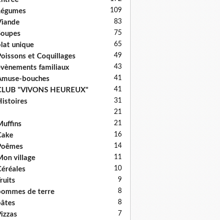
109
Légumes
83
iande
75
Soupes
65
lat unique
49
oissons et Coquillages
43
vènements familiaux
41
Amuse-bouches
41
CLUB "VIVONS HEUREUX"
31
istoires
21
21
uffins
16
Cake
14
Poêmes
11
on village
10
éréales
9
ruits
8
ommes de terre
8
âtes
7
izzas