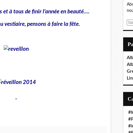
Abo
nou
 et à tous de finir l'année en beauté....
E
u vestiaire, pensons à faire la fête.
m
a
i
P
l
Al
Al
Gr
Lin
-
#I
#P
#i
#E