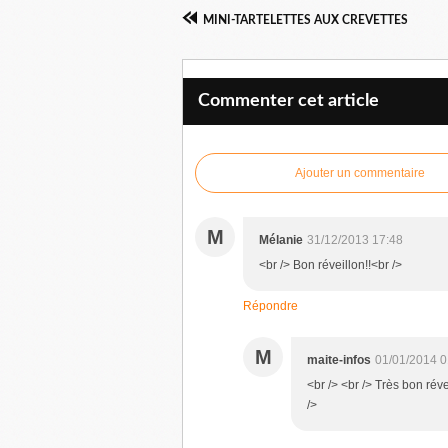
MINI-TARTELETTES AUX CREVETTES
Commenter cet article
Ajouter un commentaire
M
Mélanie
31/12/2013 17:48
<br /> Bon réveillon!!<br />
Répondre
M
maite-infos
01/01/2014 0
<br /> <br /> Très bon rév
/>