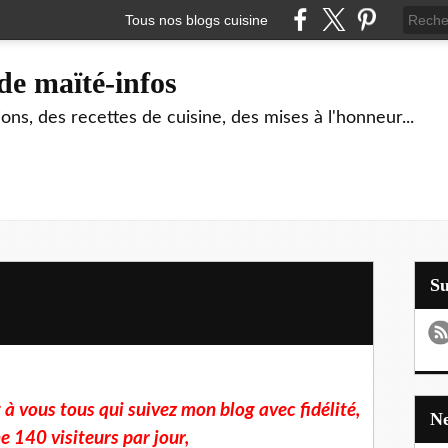
Tous nos blogs cuisine
de maïté-infos
ons, des recettes de cuisine, des mises à l'honneur...
S
à vous tous qui suivez mon blog avec fidélité,
 140 visiteurs par jour,