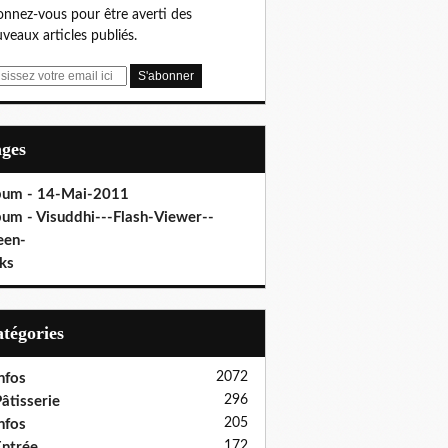
nnez-vous pour être averti des
veaux articles publiés.
ages
bum - 14-Mai-2011
bum - Visuddhi---Flash-Viewer--
een-
ks
Catégories
2072
nfos
296
âtisserie
205
nfos
172
ntrée