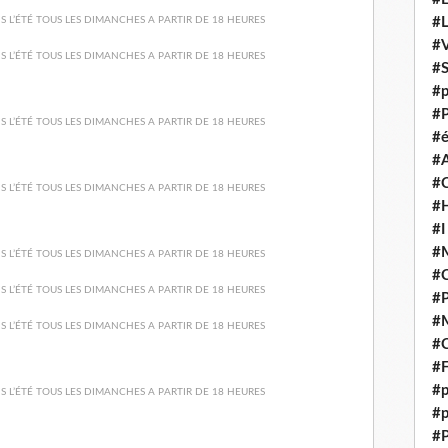
#
#V
#
#p
#P
#é
#
#
#H
#I
#M
#
#
#M
#C
#F
#p
#p
#P