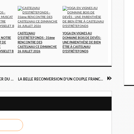
CASTELNAU
YOGA EN VIGNES AU
- NOTRE
D'ESTRÉTEFONDS - 31ème
DOMAINE BOIS DE DEVÈS :
T DE
RENCONTRE DES
UNE PARENTHÈSE DE BIEN
E
CASTELNAU CE DIMANCHE
ÈTRE À CASTELNAU
YSSELET B
26 JUILLET 2026
D'ESTRÉTEFONDS
VISITE A ERIC FABRE - MAGASIN LE FRUITIER DU BARRY - A MURET -
LA BELLE RECONVERSION D'UN COUPLE FRANCO-GUATÉMALTÈQUE