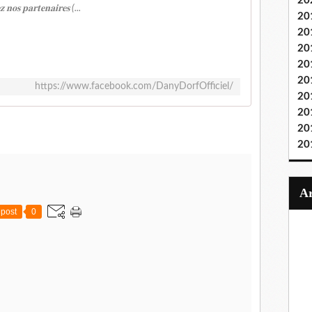
20
 𝐧𝐨𝐬 𝐩𝐚𝐫𝐭𝐞𝐧𝐚𝐢𝐫𝐞𝐬 (...
20
20
20
20
20
https://www.facebook.com/DanyDorfOfficiel/
20
20
20
20
post
0