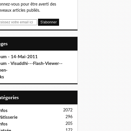
nnez-vous pour être averti des
veaux articles publiés.
ages
bum - 14-Mai-2011
bum - Visuddhi---Flash-Viewer--
een-
ks
Catégories
2072
nfos
296
âtisserie
205
nfos
172
ntrée