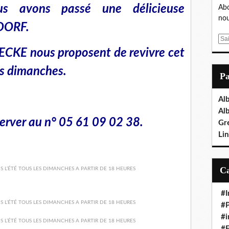
us avons passé une délicieuse
Abo
nou
 DORF.
E
m
ECKE nous proposent de revivre cet
a
s dimanches.
i
P
l
,
Al
Al
erver
au n° 05 61 09 02 38.
Gr
Lin
#I
#P
#i
#E