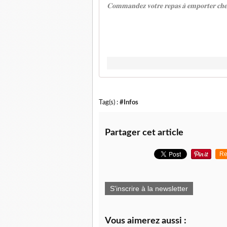
𝐂𝐨𝐦𝐦𝐚𝐧𝐝𝐞𝐳 𝐯𝐨𝐭𝐫𝐞 𝐫𝐞𝐩𝐚𝐬 𝐚̀ 𝐞𝐦𝐩𝐨𝐫𝐭𝐞𝐫 𝐜𝐡𝐞𝐳
Tag(s) :
#Infos
Partager cet article
Re
S'inscrire à la newsletter
Vous aimerez aussi :